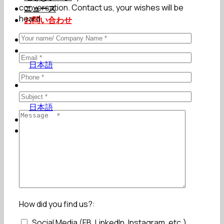
conversation. Contact us, your wishes will be
ニュース
heard.
お問い合わせ
Virtual Tour
日本語
日本語
Virtual Tour
How did you find us?:
Social Media (FB, LinkedIn, Instagram, etc.)