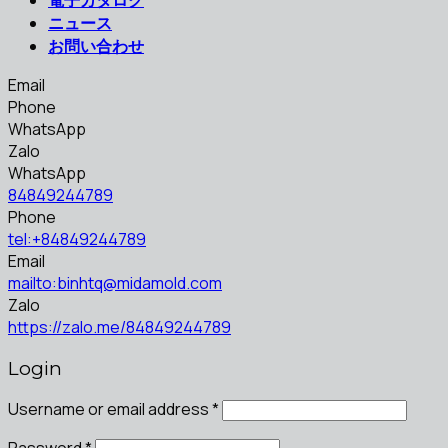
ニュース
お問い合わせ
Email
Phone
WhatsApp
Zalo
WhatsApp
84849244789
Phone
tel:+84849244789
Email
mailto:binhtq@midamold.com
Zalo
https://zalo.me/84849244789
Login
Username or email address
*