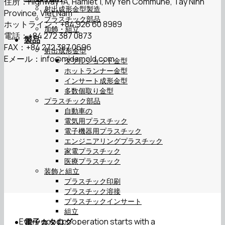
住所：Highway 1A, Hamlet 1, My Yen Commune, Tay Ninh
射出成形金型製造
Province, Viet Nam
プラスチック部品
ホットライン：+84 926 60 8989
加飾・組立
電話：+84 272 387 0873
製品
FAX：+84 272 387 0696
射出成形金型
Eメール：
info@midamold.com
ダブルショット金型
ホットランナー金型
インサート成形金型
多数個取り金型
プラスチック部品
自動車の
電気用プラスチック
電子機器用プラスチック
エンジニアリングプラスチック
家電プラスチック
医療プラスチック
装飾と組立
プラスチック印刷
プラスチック溶接
プラスチックインサート
組立
Every good cooperation starts with a
電子カタログ