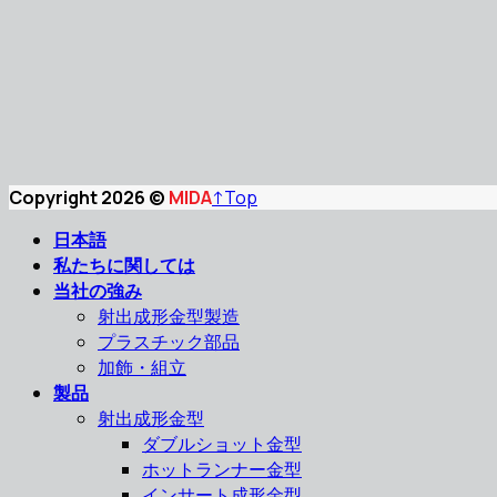
Copyright 2026 ©
MIDA
↑
Top
日本語
私たちに関しては
当社の強み
射出成形金型製造
プラスチック部品
加飾・組立
製品
射出成形金型
ダブルショット金型
ホットランナー金型
インサート成形金型