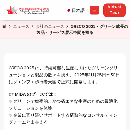
Skip
Virtual
to
日本語
Tour
content
ニュース
会社のニュース
GRECO 2025 – グリーン成長の
製品・サービス展示空間を探る
GRECO 2025 は、持続可能な生産に向けたグリーンソリ
ューションと製品の数々を携え、2025年11月25日〜30日
にグエンフエ歩行者天国で正式に開幕します。
👉
MIDA のブースでは：
✨ グリーンで効率的、かつ省エネな生産のための最適化
ソリューションを体験
✨ 企業に寄り添いサポートする情熱的なコンサルティン
グチームと出会える