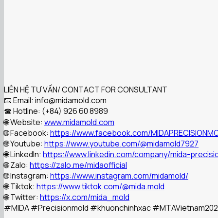
LIÊN HỆ TƯ VẤN/ CONTACT FOR CONSULTANT
📧 Email: info@midamold.com
☎ Hotline: (+84) 926 60 8989
🌐 Website:
www.midamold.com
🌐 Facebook:
https://www.facebook.com/MIDAPRECISIONM
🌐 Youtube:
https://www.youtube.com/@midamold7927
🌐 LinkedIn:
https://www.linkedin.com/company/mida-precisi
🌐 Zalo:
https://zalo.me/midaofficial
🌐 Instagram:
https://www.instagram.com/midamold/
🌐 Tiktok:
https://www.tiktok.com/@mida.mold
🌐 Twitter:
https://x.com/mida_mold
#MIDA
#Precisionmold
#khuonchinhxac
#MTAVietnam20