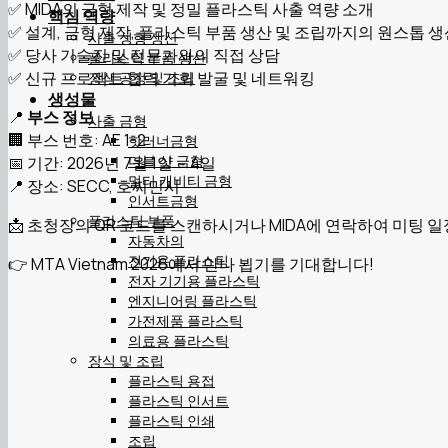
✅ MIDA의 금형 제작 및 정밀 플라스틱 사출 역량 소개
핵심 역량
✅ 설계, 금형 제작, 플라스틱 부품 생산 및 조립까지의 원스톱 
사출 성형 생산
✅ 당사 기술진 및 전문가와의 직접 상담
플라스틱 부품 생산
✅ 신규 프로젝트 협력 기회 발굴 및 네트워킹
장식 공정 및 조립
생성물
📍
부스 정보
사출 금형
🏢 부스 번호: AE 1-2
핫러너금형
더블 샷 금형
📅 기간: 2026년 7월 1일 ~ 4일
멀티 캐비티 금형
📍 장소: SECC, 호찌민시
인서트금형
플라스틱 부품
📩 초청장의 QR 코드를 스캔하시거나 MIDA에 연락하여 미팅 
자동차의
전기용 플라스틱
👉 MTA Vietnam 2026에서 만나 뵙기를 기대합니다!
전자 기기용 플라스틱
엔지니어링 플라스틱
가전제품 플라스틱
의료용 플라스틱
장식 및 조립
플라스틱 용접
플라스틱 인서트
플라스틱 인쇄
조립