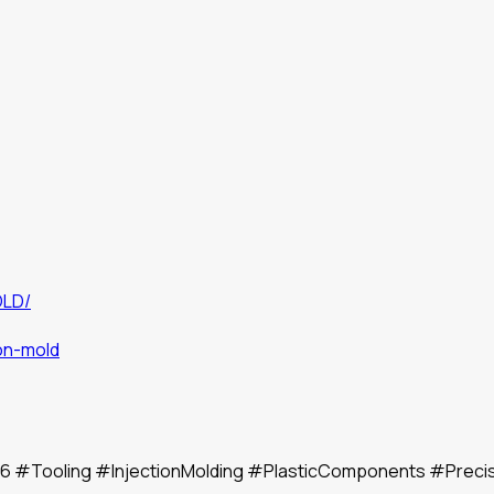
OLD/
on-mold
26
#Tooling
#InjectionMolding
#PlasticComponents
#Precis