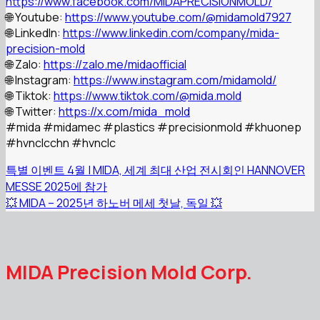
https://www.facebook.com/MIDAPRECISIONMOLD/
🌐 Youtube:
https://www.youtube.com/@midamold7927
🌐 LinkedIn:
https://www.linkedin.com/company/mida-
precision-mold
🌐 Zalo:
https://zalo.me/midaofficial
🌐 Instagram:
https://www.instagram.com/midamold/
🌐 Tiktok:
https://www.tiktok.com/@mida.mold
🌐 Twitter:
https://x.com/mida_mold
#mida
#midamec
#plastics
#precisionmold
#khuonep
#hvnclcchn
#hvnclc
특별 이벤트 4월 | MIDA, 세계 최대 산업 전시회인 HANNOVER
MESSE 2025에 참가
💥 MIDA – 2025년 하노버 메세 첫날, 독일 💥
MIDA Precision Mold Corp.