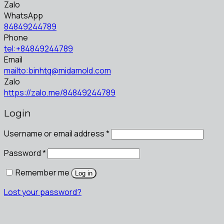
Zalo
WhatsApp
84849244789
Phone
tel:+84849244789
Email
mailto:binhtq@midamold.com
Zalo
https://zalo.me/84849244789
Login
Username or email address
*
Password
*
Remember me
Log in
Lost your password?