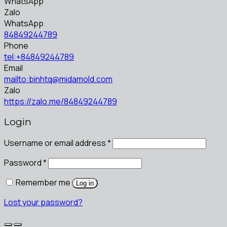
WhatsApp
Zalo
WhatsApp
84849244789
Phone
tel:+84849244789
Email
mailto:binhtq@midamold.com
Zalo
https://zalo.me/84849244789
Login
Username or email address
*
Password
*
Remember me
Log in
Lost your password?