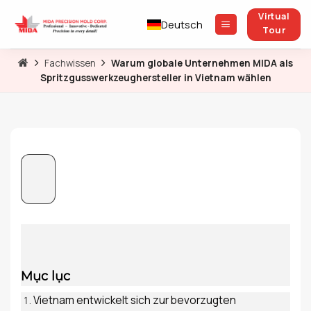
Zum
Virtual
Inhalt
Deutsch
Tour
springen
Fachwissen
Warum globale Unternehmen MIDA als
Spritzgusswerkzeughersteller in Vietnam wählen
Mục lục
Vietnam entwickelt sich zur bevorzugten