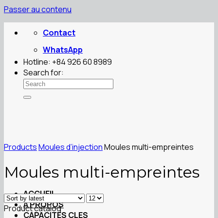
Passer au contenu
Contact
WhatsApp
Hotline: +84 926 60 8989
Search for:
Products
Moules d’injection
Moules multi-empreintes
Moules multi-empreintes
ACCUEIL
A PROPOS
Product catalog
CAPACITES CLES