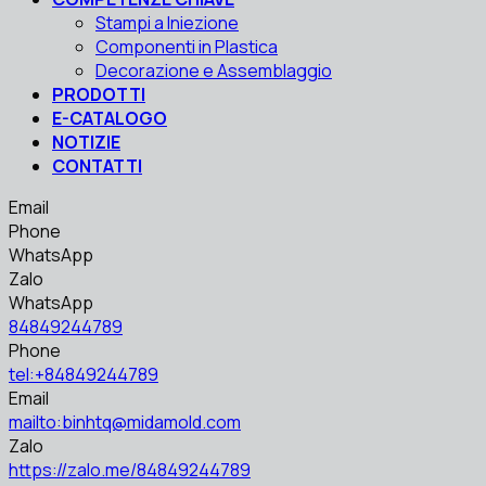
Stampi a Iniezione
Componenti in Plastica
Decorazione e Assemblaggio
PRODOTTI
E-CATALOGO
NOTIZIE
CONTATTI
Email
Phone
WhatsApp
Zalo
WhatsApp
84849244789
Phone
tel:+84849244789
Email
mailto:binhtq@midamold.com
Zalo
https://zalo.me/84849244789