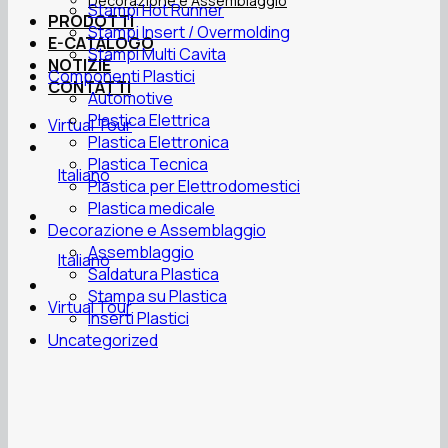
Decorazione e Assemblaggio
Stampi Hot Runner
PRODOTTI
Stampi Insert / Overmolding
E-CATALOGO
Stampi Multi Cavita
NOTIZIE
Componenti Plastici
CONTATTI
Automotive
Plastica Elettrica
Virtual Tour
Plastica Elettronica
Plastica Tecnica
Italiano
Plastica per Elettrodomestici
Plastica medicale
Decorazione e Assemblaggio
Assemblaggio
Italiano
Saldatura Plastica
Stampa su Plastica
Virtual Tour
Inserti Plastici
Uncategorized