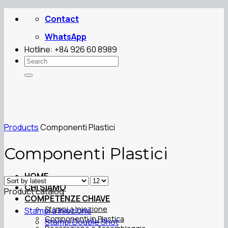
Salta
Contact
ai
contenuti
WhatsApp
Hotline: +84 926 60 8989
Search
for:
Products
Componenti Plastici
Componenti Plastici
HOME
CHI SIAMO
Product catalog
COMPETENZE CHIAVE
Stampi a Iniezione
Stampi a Iniezione
Componenti in Plastica
Stampi Double Shot