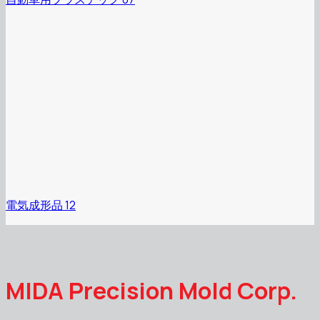
電気成形品 12
MIDA Precision Mold Corp.