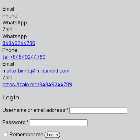
Email
Phone
WhatsApp
Zalo
WhatsApp
84849244789
Phone
tel:+84849244789
Email
mailto:binhtq@midamold.com
Zalo
https://zalo.me/84849244789
Login
Username or email address
*
Password
*
Remember me
Log in