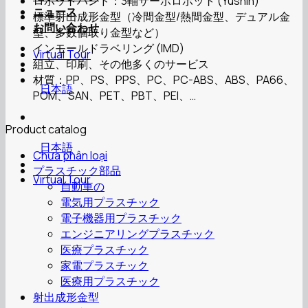
ロボットハンド：3軸サーボロボット (Yushin)
ニュース
標準射出成形金型（冷間金型/熱間金型、デュアル金
お問い合わせ
型、多数個取り金型など）
インモールドラベリング (IMD)
Virtual Tour
組立、印刷、その他多くのサービス
材質：PP、PS、PPS、PC、PC-ABS、ABS、PA66、
日本語
POM、SAN、PET、PBT、PEI、…
Product catalog
日本語
Chưa phân loại
プラスチック部品
Virtual Tour
自動車の
電気用プラスチック
電子機器用プラスチック
エンジニアリングプラスチック
医療プラスチック
家電プラスチック
医療用プラスチック
射出成形金型