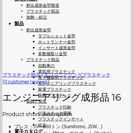
射出成形金型製造
プラスチック部品
加飾・組立
製品
射出成形金型
ダブルショット金型
ホットランナー金型
インサート成形金型
多数個取り金型
プラスチック部品
自動車の
電気用プラスチック
プラスチック部品
/
エンジニアリングプラスチック
電子機器用プラスチック
(
0
customer reviews)
エンジニアリングプラスチック
家電プラスチック
エンジニアリング成形品 16
医療プラスチック
装飾と組立
プラスチック印刷
プラスチック溶接
Product short description
プラスチックインサート
組立
プレス：15～850トン (Sumitomo, JSW,…)
電子カタログ