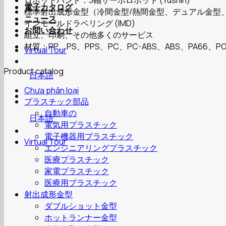
電子カタログ
標準射出成形金型（冷間金型/熱間金型、デュアル金型
ニュース
インモールドラベリング (IMD)
お問い合わせ
組立、印刷、その他多くのサービス
材質：PP、PS、PPS、PC、PC-ABS、ABS、PA66、PO
Virtual Tour
Product catalog
日本語
Chưa phân loại
プラスチック部品
自動車の
日本語
電気用プラスチック
電子機器用プラスチック
Virtual Tour
エンジニアリングプラスチック
医療プラスチック
家電プラスチック
医療用プラスチック
射出成形金型
ダブルショット金型
ホットランナー金型