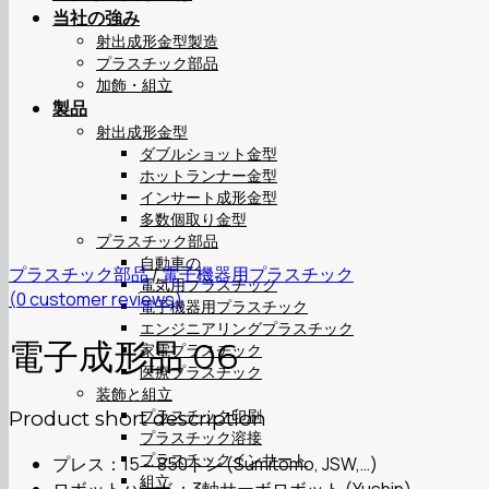
当社の強み
射出成形金型製造
プラスチック部品
加飾・組立
製品
射出成形金型
ダブルショット金型
ホットランナー金型
インサート成形金型
多数個取り金型
プラスチック部品
自動車の
プラスチック部品
/
電子機器用プラスチック
電気用プラスチック
(
0
customer reviews)
電子機器用プラスチック
エンジニアリングプラスチック
電子成形品 06
家電プラスチック
医療プラスチック
装飾と組立
プラスチック印刷
Product short description
プラスチック溶接
プラスチックインサート
プレス：15～850トン (Sumitomo, JSW,…)
組立
ロボットハンド：3軸サーボロボット (Yushin)