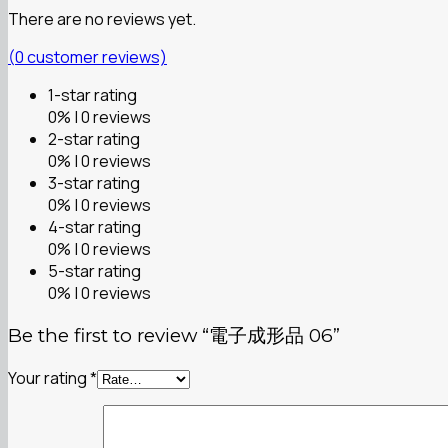
There are no reviews yet.
(
0
customer reviews)
1-star rating
0% | 0 reviews
2-star rating
0% | 0 reviews
3-star rating
0% | 0 reviews
4-star rating
0% | 0 reviews
5-star rating
0% | 0 reviews
Be the first to review “電子成形品 06”
Your rating
*