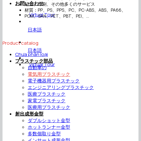
お問い合わせ
組立、印刷、その他多くのサービス
材質：PP、PS、PPS、PC、PC-ABS、ABS、PA66、
Virtual Tour
POM、SAN、PET、PBT、PEI、…
日本語
Product catalog
日本語
Chưa phân loại
プラスチック部品
Virtual Tour
自動車の
電気用プラスチック
電子機器用プラスチック
エンジニアリングプラスチック
医療プラスチック
家電プラスチック
医療用プラスチック
射出成形金型
ダブルショット金型
ホットランナー金型
多数個取り金型
インサート成形金型