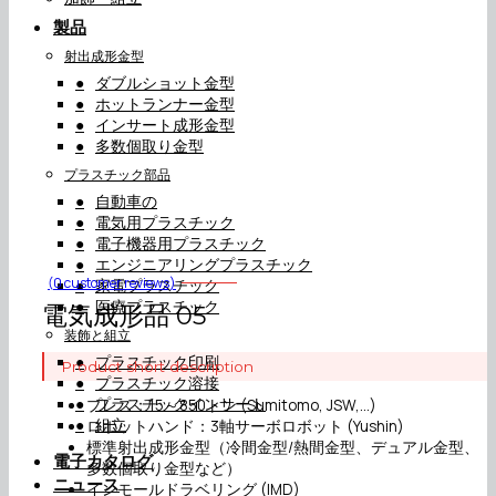
製品
射出成形金型
ダブルショット金型
ホットランナー金型
インサート成形金型
多数個取り金型
プラスチック部品
自動車の
電気用プラスチック
電子機器用プラスチック
エンジニアリングプラスチック
(
0
customer reviews)
家電プラスチック
医療プラスチック
電気成形品 05
装飾と組立
プラスチック印刷
Product short description
プラスチック溶接
プラスチックインサート
プレス：15～850トン (Sumitomo, JSW,…)
組立
ロボットハンド：3軸サーボロボット (Yushin)
標準射出成形金型（冷間金型/熱間金型、デュアル金型、
電子カタログ
多数個取り金型など）
ニュース
インモールドラベリング (IMD)