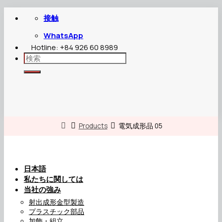
Skip
接触
to
content
WhatsApp
Hotline: +84 926 60 8989
Search
for:
Products
電気成形品 05
日本語
私たちに関しては
当社の強み
射出成形金型製造
プラスチック部品
加飾・組立