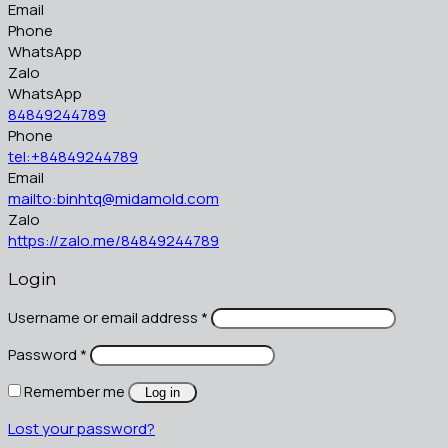
Email
Phone
WhatsApp
Zalo
WhatsApp
84849244789
Phone
tel:+84849244789
Email
mailto:binhtq@midamold.com
Zalo
https://zalo.me/84849244789
Login
Username or email address
*
Password
*
Remember me
Log in
Lost your password?