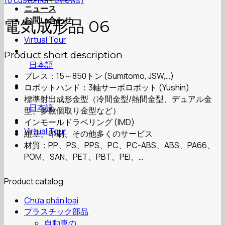
(
0
customer reviews)
ニュース
お問い合わせ
電気成形品 06
Virtual Tour
Product short description
日本語
プレス：15～850トン (Sumitomo, JSW,…)
ロボットハンド：3軸サーボロボット (Yushin)
標準射出成形金型（冷間金型/熱間金型、デュアル金
日本語
型、多数個取り金型など）
インモールドラベリング (IMD)
Virtual Tour
組立、印刷、その他多くのサービス
材質：PP、PS、PPS、PC、PC-ABS、ABS、PA66、
POM、SAN、PET、PBT、PEI、…
Product catalog
Chưa phân loại
プラスチック部品
自動車の