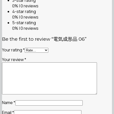
3-star rating
0% | 0 reviews
4-star rating
0% | 0 reviews
5-star rating
0% | 0 reviews
Be the first to review “電気成形品 06”
Your rating
*
Your review
*
Name
*
Email
*