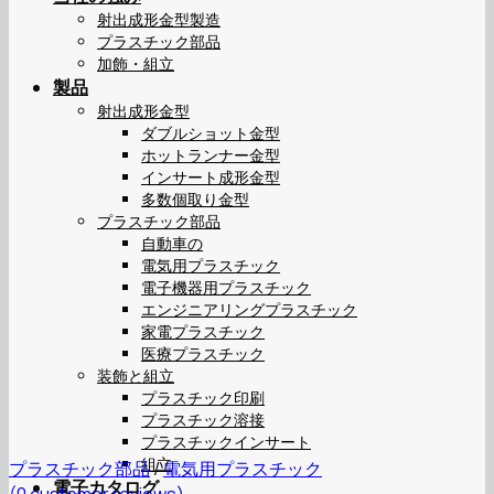
射出成形金型製造
プラスチック部品
加飾・組立
製品
射出成形金型
ダブルショット金型
ホットランナー金型
インサート成形金型
多数個取り金型
プラスチック部品
自動車の
電気用プラスチック
電子機器用プラスチック
エンジニアリングプラスチック
家電プラスチック
医療プラスチック
装飾と組立
プラスチック印刷
プラスチック溶接
プラスチックインサート
組立
プラスチック部品
/
電気用プラスチック
電子カタログ