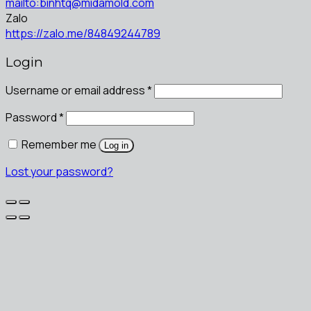
mailto:binhtq@midamold.com
Zalo
https://zalo.me/84849244789
Login
Username or email address
*
Password
*
Remember me
Log in
Lost your password?