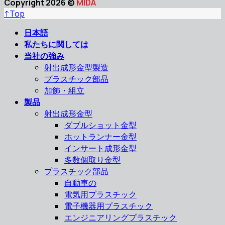
Copyright 2026 ©
MIDA
↑
Top
日本語
私たちに関しては
当社の強み
射出成形金型製造
プラスチック部品
加飾・組立
製品
射出成形金型
ダブルショット金型
ホットランナー金型
インサート成形金型
多数個取り金型
プラスチック部品
自動車の
電気用プラスチック
電子機器用プラスチック
エンジニアリングプラスチック