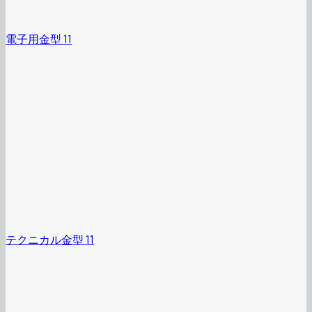
電子用金型 11
テクニカル金型 11