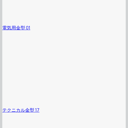
電気用金型 01
テクニカル金型 17