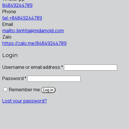
84849244789
Phone
tel:+84849244789
Email
mailto:binhtq@midamold.com
Zalo
https://zalo.me/84849244789
Login
Username or email address
*
Password
*
Remember me
Log in
Lost your password?