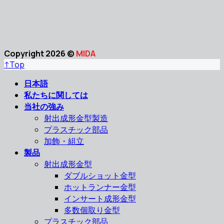
Copyright 2026 ©
MIDA
↑
Top
日本語
私たちに関しては
当社の強み
射出成形金型製造
プラスチック部品
加飾・組立
製品
射出成形金型
ダブルショット金型
ホットランナー金型
インサート成形金型
多数個取り金型
プラスチック部品