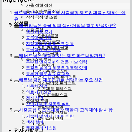
사출 성형 생산
플라스틱 부품 생산
글로벌 기업들이 베트남 사출금형 제조업체를 선택하는 이
장식 공정 및 조립
유
생성물
왜 기업들은 중국 외의 생산 거점을 찾고 있을까요?
사출 금형
생산 비용 증가
핫러너금형
공급망 다변화
더블 샷 금형
지정학적·무역 리스크 대응
멀티 캐비티 금형
효율적인 물류 환경
인서트금형
왜 베트남은 경쟁력 있는 제조 파트너일까요?
플라스틱 부품
우수한 엔지니어와 전문 기술 인력
자동차의
품질은 높이고 비용은 경쟁력 있게
전기용 플라스틱
풍부한 글로벌 수출 경험
전자 기기용 플라스틱
베트남 금형 제조업체를 선택하는 주요 산업
엔지니어링 플라스틱
자동차 산업
가전제품 플라스틱
의료기기 산업
의료용 플라스틱
전자 산업
장식 및 조립
산업기계 및 자동화 설비
플라스틱 용접
사출금형 제조업체를 선택할 때 고려해야 할 사항
플라스틱 인서트
기술력 및 엔지니어링 역량
플라스틱 인쇄
생산 설비
조립
품질 관리 시스템
전자 카탈로그