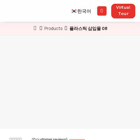
Skip
Virtual
to
한국어
Tour
content
Products
플라스틱 삽입물 08
(
0
customer reviews)