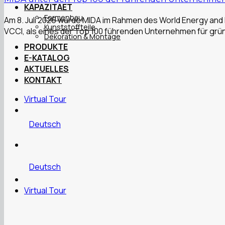
KAPAZITAET
Formenbau
Am 8. Juli 2026 wurde MIDA im Rahmen des World Energy and
Kunststoffteile
VCCI, als eines der Top 100 führenden Unternehmen für gr
Dekoration & Montage
PRODUKTE
E-KATALOG
AKTUELLES
KONTAKT
Virtual Tour
Deutsch
Deutsch
Virtual Tour