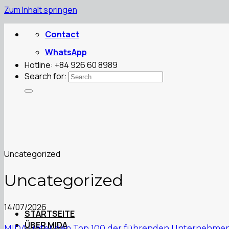
Zum Inhalt springen
Contact
WhatsApp
Hotline: +84 926 60 8989
Search for:
Uncategorized
Uncategorized
14/07/2026
STARTSEITE
ÜBER MIDA
MIDA unter den Top 100 der führenden Unternehmen 