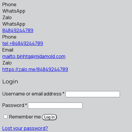
Phone
WhatsApp
Zalo
WhatsApp
84849244789
Phone
tel:+84849244789
Email
mailto:binhtq@midamold.com
Zalo
https://zalo.me/84849244789
Login
Username or email address
*
Password
*
Remember me
Log in
Lost your password?