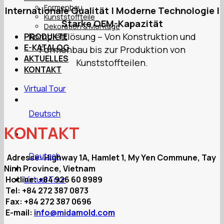
Formenbau
Internationale Qualität | Moderne Technologie |
Kunststoffteile
Starke OEM-Kapazität
Dekoration & Montage
Komplettlösung – Von Konstruktion und
PRODUKTE
E-KATALOG
Formenbau bis zur Produktion von
AKTUELLES
Kunststoffteilen.
KONTAKT
Virtual Tour
Deutsch
KONTAKT
Deutsch
Adresse: Highway 1A, Hamlet 1, My Yen Commune, Tay
Ninh Province, Vietnam
Hotline: +84 926 60 8989
Virtual Tour
Tel: +84 272 387 0873
Fax: +84 272 387 0696
E-mail:
info@midamold.com