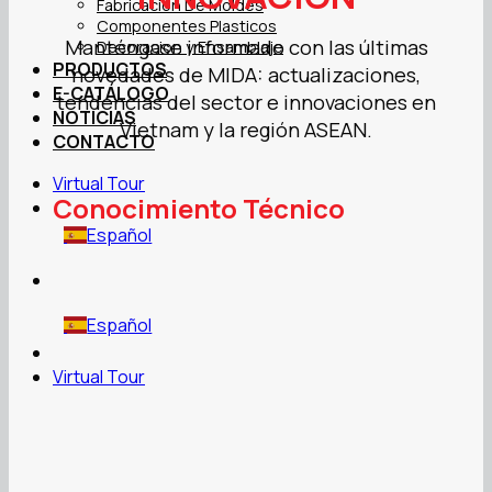
Fabricacion De Moldes
Componentes Plasticos
Manténgase informado con las últimas
Decoracion y Ensamblaje
PRODUCTOS
novedades de MIDA: actualizaciones,
E-CATÁLOGO
tendencias del sector e innovaciones en
NOTICIAS
Vietnam y la región ASEAN.
CONTACTO
Virtual Tour
Conocimiento Técnico
Español
Español
Virtual Tour