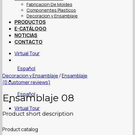
Fabricacion De Moldes
Componentes Plasticos
Decoracion y Ensamblaje
PRODUCTOS
E-CATÁLOGO
NOTICIAS
CONTACTO
Virtual Tour
Español
Decoracion y Ensamblaje
/
Ensamblaje
(
0
customer reviews)
Español
Ensamblaje 08
Virtual Tour
Product short description
Product catalog