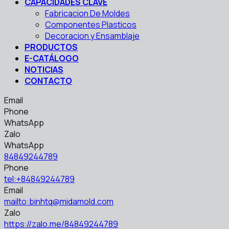
CAPACIDADES CLAVE
Fabricacion De Moldes
Componentes Plasticos
Decoracion y Ensamblaje
PRODUCTOS
E-CATÁLOGO
NOTICIAS
CONTACTO
Email
Phone
WhatsApp
Zalo
WhatsApp
84849244789
Phone
tel:+84849244789
Email
mailto:binhtq@midamold.com
Zalo
https://zalo.me/84849244789