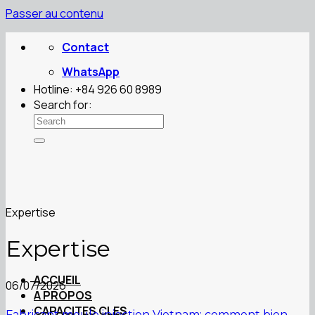
Passer au contenu
Contact
WhatsApp
Hotline: +84 926 60 8989
Search for:
Expertise
Expertise
ACCUEIL
06/07/2026
A PROPOS
CAPACITES CLES
Fabricant moule injection Vietnam: comment bien