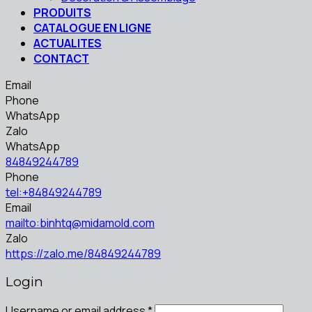
PRODUITS
CATALOGUE EN LIGNE
ACTUALITES
CONTACT
Email
Phone
WhatsApp
Zalo
WhatsApp
84849244789
Phone
tel:+84849244789
Email
mailto:binhtq@midamold.com
Zalo
https://zalo.me/84849244789
Login
Username or email address
*