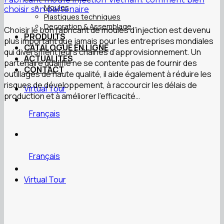
Moules
choisir son partenaire
Plastiques techniques
Decoration & Assemblage
Choisir le bon fabricant de moules d’injection est devenu
PRODUITS
plus important que jamais pour les entreprises mondiales
CATALOGUE EN LIGNE
qui diversifient leurs chaînes d’approvisionnement. Un
ACTUALITES
partenaire qualifié ne se contente pas de fournir des
CONTACT
outillages de haute qualité, il aide également à réduire les
risques de développement, à raccourcir les délais de
Virtual Tour
production et à améliorer l’efficacité…
Français
Français
Virtual Tour