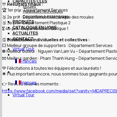
CAPACITES CLES
🎊
Résultats finaux :
Moules
🏆 1er prix : Département Services
Plastiques techniques
Decoration & Assemblage
🥈 2e prix : Département Mécanique des moules
PRODUITS
🥉 3e prix : Département Plastique 2
CATALOGUE EN LIGNE
🎖 4e prix : Département Plastique 1
ACTUALITES
CONTACT
👏
Distinctions individuelles et collectives :
💥 Meilleur groupe de supporters : Département Services
Virtual Tour
⚽ Meilleur buteur : Nguyen Van Lam Vu – Département Plast
🧤 Meilleur gardien : Pham Thanh Hung – Département Servi
Français
💚 Félicitations à toutes les équipes et aux lauréats !
🌟 Plus important encore, nous sommes tous gagnants pour av
Français
👉 Revivez tous les moments :
https://www.facebook.com/media/set?vanity=MIDAPRECI
Virtual Tour