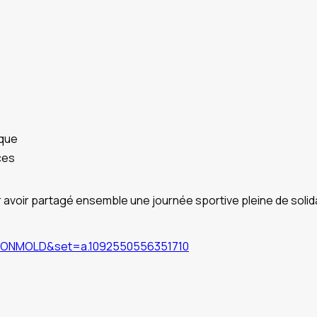
ique
ces
oir partagé ensemble une journée sportive pleine de solidari
SIONMOLD&set=a.1092550556351710