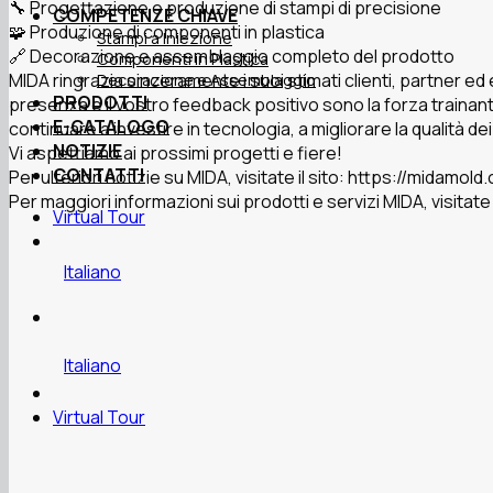
🔧 Progettazione e produzione di stampi di precisione
COMPETENZE CHIAVE
🧩 Produzione di componenti in plastica
Stampi a Iniezione
🔗 Decorazione e assemblaggio completo del prodotto
Componenti in Plastica
MIDA ringrazia sinceramente i suoi stimati clienti, partner ed 
Decorazione e Assemblaggio
PRODOTTI
presenza e il vostro feedback positivo sono la forza trainant
E-CATALOGO
continuare a investire in tecnologia, a migliorare la qualità de
NOTIZIE
Vi aspettiamo ai prossimi progetti e fiere!
CONTATTI
Per ulteriori notizie su MIDA, visitate il sito: https://midamo
Per maggiori informazioni sui prodotti e servizi MIDA, visitat
Virtual Tour
Italiano
Italiano
Virtual Tour