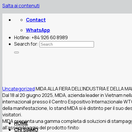
Salta ai contenuti
Contact
WhatsApp
Hotline: +84 926 60 8989
Search for:
Uncategorized
MIDA ALLA FIERA DELL’INDUSTRIA E DELLA M
Dal 18 al 20 giugno 2025, MIDA, azienda leader in Vietnam nel
internazionali presso il Centro Espositivo Internazionale WTC 
della manifestazione, lo stand MIDA si è distinto per il suo des
visitatori.
MIDA presenta una gamma completa di soluzioni di stampaggio 
HOME
all’assemblaggio del prodotto finito:
CHI SIAMO