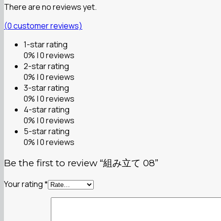
There are no reviews yet.
(
0
customer reviews)
1-star rating
0% | 0 reviews
2-star rating
0% | 0 reviews
3-star rating
0% | 0 reviews
4-star rating
0% | 0 reviews
5-star rating
0% | 0 reviews
Be the first to review “組み立て 08”
Your rating
*