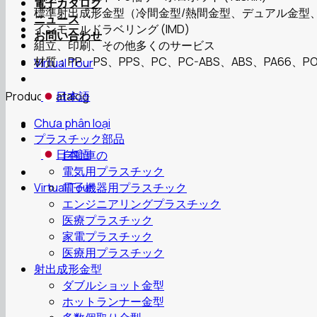
電子カタログ
標準射出成形金型（冷間金型/熱間金型、デュアル金型
ニュース
インモールドラベリング (IMD)
お問い合わせ
組立、印刷、その他多くのサービス
材質：PP、PS、PPS、PC、PC-ABS、ABS、PA66、PO
Virtual Tour
Product catalog
日本語
Chưa phân loại
プラスチック部品
日本語
自動車の
電気用プラスチック
電子機器用プラスチック
Virtual Tour
エンジニアリングプラスチック
医療プラスチック
家電プラスチック
医療用プラスチック
射出成形金型
ダブルショット金型
ホットランナー金型