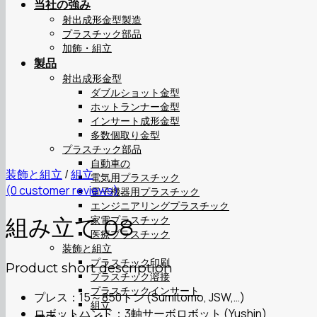
当社の強み
射出成形金型製造
プラスチック部品
加飾・組立
製品
射出成形金型
ダブルショット金型
ホットランナー金型
インサート成形金型
多数個取り金型
プラスチック部品
自動車の
装飾と組立
/
組立
電気用プラスチック
(
0
customer reviews)
電子機器用プラスチック
エンジニアリングプラスチック
家電プラスチック
組み立て 08
医療プラスチック
装飾と組立
プラスチック印刷
Product short description
プラスチック溶接
プラスチックインサート
プレス：15～850トン (Sumitomo, JSW,…)
組立
ロボットハンド：3軸サーボロボット (Yushin)