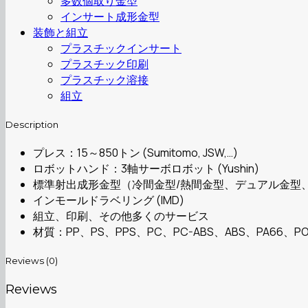
多数個取り金型
インサート成形金型
装飾と組立
プラスチックインサート
プラスチック印刷
プラスチック溶接
組立
Description
プレス：15～850トン (Sumitomo, JSW,…)
ロボットハンド：3軸サーボロボット (Yushin)
標準射出成形金型（冷間金型/熱間金型、デュアル金型
インモールドラベリング (IMD)
組立、印刷、その他多くのサービス
材質：PP、PS、PPS、PC、PC-ABS、ABS、PA66、PO
Reviews (0)
Reviews