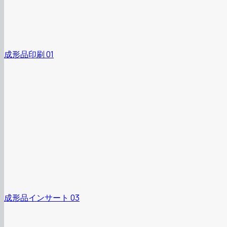
成形品印刷 01
成形品インサート 03