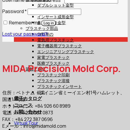
ダブルショット金型
Password
*
ホットランナー金型
インサート成形金型
Remember me
多数個取り金型
Log in
プラスチック部品
Lost your password?
自動車の
電気用プラスチック
電子機器用プラスチック
エンジニアリングプラスチック
家電プラスチック
医療プラスチック
MIDA Precision Mold Corp.
装飾と組立
プラスチック印刷
プラスチック溶接
プラスチックインサート
住所：ベトナム・タイニン省ミーイエン村1号ハムレット、
組立
電子カタログ
国道1A号線
ニュース
ホットライン：+84 926 60 8989
お問い合わせ
電話：+84 272 387 0873
FAX：+84 272 387 0696
Virtual Tour
Eメール：
info@midamold.com