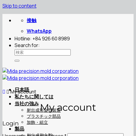
Skip to content
接触
WhatsApp
Hotline: +84 926 60 8989
Search for:
日本語
My account
私たちに関しては
当社の強み
My account
射出成形金型製造
プラスチック部品
加飾・組立
Login
製品
射出成形金型
Username or email address
*