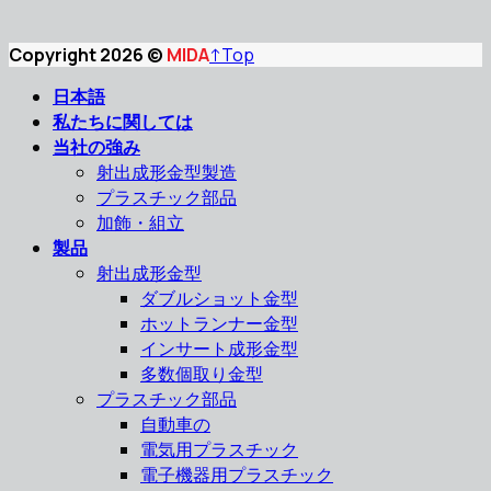
Copyright 2026 ©
MIDA
↑
Top
日本語
私たちに関しては
当社の強み
射出成形金型製造
プラスチック部品
加飾・組立
製品
射出成形金型
ダブルショット金型
ホットランナー金型
インサート成形金型
多数個取り金型
プラスチック部品
自動車の
電気用プラスチック
電子機器用プラスチック