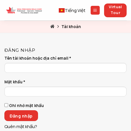
Skip
Virtual
to
Tiếng Việt
Tour
content
Tài khoản
ĐĂNG NHẬP
Tên tài khoản hoặc địa chỉ email
*
Mật khẩu
*
Ghi nhớ mật khẩu
Đăng nhập
Quên mật khẩu?