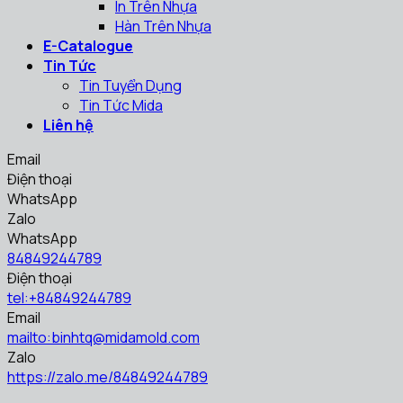
In Trên Nhựa
Hàn Trên Nhựa
E-Catalogue
Tin Tức
Tin Tuyển Dụng
Tin Tức Mida
Liên hệ
Email
Điện thoại
WhatsApp
Zalo
WhatsApp
84849244789
Điện thoại
tel:+84849244789
Email
mailto:binhtq@midamold.com
Zalo
https://zalo.me/84849244789