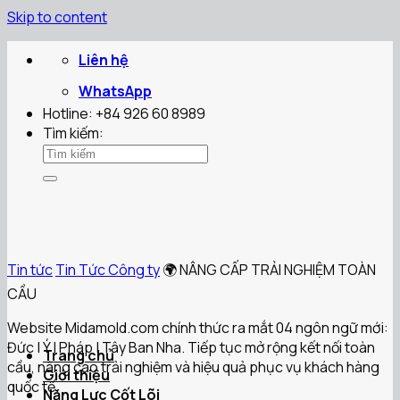
Skip to content
Liên hệ
WhatsApp
Hotline: +84 926 60 8989
Tìm kiếm:
Tin tức
Tin Tức Công ty
🌍 NÂNG CẤP TRẢI NGHIỆM TOÀN
CẦU
Website Midamold.com chính thức ra mắt 04 ngôn ngữ mới:
Đức | Ý | Pháp | Tây Ban Nha. Tiếp tục mở rộng kết nối toàn
Trang chủ
cầu, nâng cao trải nghiệm và hiệu quả phục vụ khách hàng
Giới thiệu
quốc tế.
Năng Lực Cốt Lõi