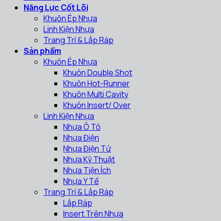
Năng Lực Cốt Lõi
Khuôn Ép Nhựa
Linh Kiện Nhựa
Trang Trí & Lắp Ráp
Sản phẩm
Khuôn Ép Nhựa
Khuôn Double Shot
Khuôn Hot-Runner
Khuôn Multi Cavity
Khuôn Insert/ Over
Linh Kiện Nhựa
Nhựa Ô Tô
Nhựa Điện
Nhựa Điện Tử
Nhựa Kỹ Thuật
Nhựa Tiện Ích
Nhựa Y Tế
Trang Trí & Lắp Ráp
Lắp Ráp
Insert Trên Nhựa