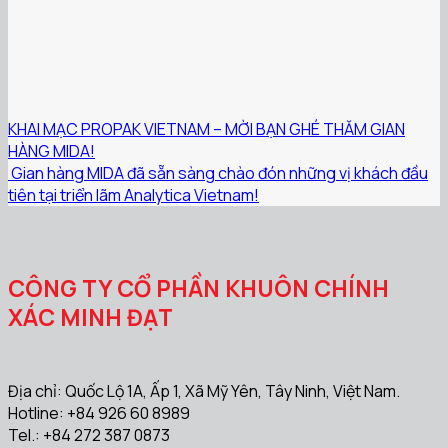
KHAI MẠC PROPAK VIETNAM – MỜI BẠN GHÉ THĂM GIAN
HÀNG MIDA!
️ Gian hàng MIDA đã sẵn sàng chào đón những vị khách đầu
tiên tại triển lãm Analytica Vietnam!
CÔNG TY CỔ PHẦN KHUÔN CHÍNH
XÁC MINH ĐẠT
Địa chỉ: Quốc Lộ 1A, Ấp 1, Xã Mỹ Yên, Tây Ninh, Việt Nam.
Hotline: +84 926 60 8989
Tel.: +84 272 387 0873