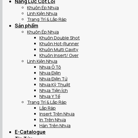
Năng Lực Cốt Lõi
Khuôn Ép Nhựa
Linh Kiện Nhựa
Trang Trí & Lắp Ráp
Sản phẩm
Khuôn Ép Nhựa
Khuôn Double Shot
Khuôn Hot-Runner
Khuôn Multi Cavity
Khuôn Insert/ Over
Linh Kiện Nhựa
Nhựa Ô Tô
Nhựa Điện
Nhựa Điện Tử
Nhựa Kỹ Thuật
Nhựa Tiện Ích
Nhựa Y Tế
Trang Trí & Lắp Ráp
Lắp Ráp
Insert Trên Nhựa
In Trên Nhựa
Hàn Trên Nhựa
E-Catalogue