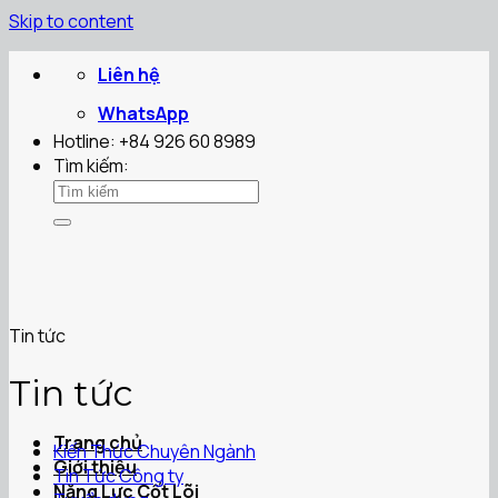
Skip to content
Liên hệ
WhatsApp
Hotline: +84 926 60 8989
Tìm kiếm:
Tin tức
Tin tức
Trang chủ
Kiến Thức Chuyên Ngành
Giới thiệu
Tin Tức Công ty
Năng Lực Cốt Lõi