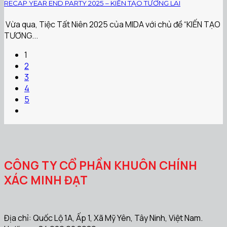
RECAP YEAR END PARTY 2025 – KIẾN TẠO TƯƠNG LAI
️ Vừa qua, Tiệc Tất Niên 2025 của MIDA với chủ đề “KIẾN TẠO
TƯƠNG...
1
2
3
4
5
CÔNG TY CỔ PHẦN KHUÔN CHÍNH
XÁC MINH ĐẠT
Địa chỉ: Quốc Lộ 1A, Ấp 1, Xã Mỹ Yên, Tây Ninh, Việt Nam.