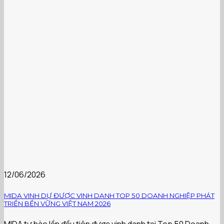
12/06/2026
MIDA VINH DỰ ĐƯỢC VINH DANH TOP 50 DOANH NGHIỆP PHÁT
TRIỂN BỀN VỮNG VIỆT NAM 2026
MIDA tự hào lần đầu tiên được vinh danh tại Top 50 Doanh