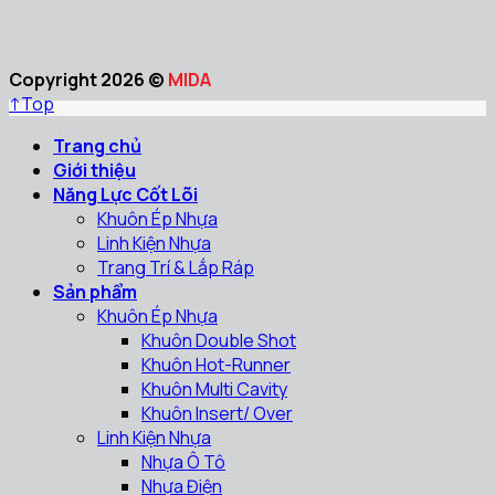
Copyright 2026 ©
MIDA
↑
Top
Trang chủ
Giới thiệu
Năng Lực Cốt Lõi
Khuôn Ép Nhựa
Linh Kiện Nhựa
Trang Trí & Lắp Ráp
Sản phẩm
Khuôn Ép Nhựa
Khuôn Double Shot
Khuôn Hot-Runner
Khuôn Multi Cavity
Khuôn Insert/ Over
Linh Kiện Nhựa
Nhựa Ô Tô
Nhựa Điện