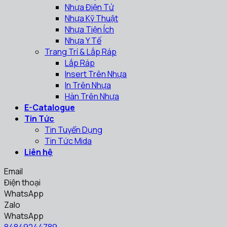
Nhựa Điện Tử
Nhựa Kỹ Thuật
Nhựa Tiện Ích
Nhựa Y Tế
Trang Trí & Lắp Ráp
Lắp Ráp
Insert Trên Nhựa
In Trên Nhựa
Hàn Trên Nhựa
E-Catalogue
Tin Tức
Tin Tuyển Dụng
Tin Tức Mida
Liên hệ
Email
Điện thoại
WhatsApp
Zalo
WhatsApp
84849244789