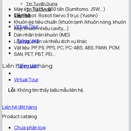
Tin Tuyển Dụng
Máy ép: Từ 15 – 850 tấn (Sumitomo, JSW,…)
Tin Tức Mida
Liên hệ
Tay Robot: Robot Servo 3 trục (Yushin)
Khuôn ép tiêu chuẩn (khuôn lạnh /khuôn nóng, khuôn
Virtual Tour
kép, khuôn nhiều cavity,…)
Dán nhãn trên khuôn (IMD)
Tiếng Việt
Lắp ráp, in ấn và nhiều dịch vụ khác
Vật liệu: PP, PS, PPS, PC, PC-ABS, ABS, PA66, POM,
SAN, PET, PBT, PEI,…
Tiếng Việt
Liên hệ mua hàng
Virtual Tour
Lỗi:
Không tìm thấy biểu mẫu liên hệ.
Liên hệ đặt hàng
Product catalog
Chưa phân loại