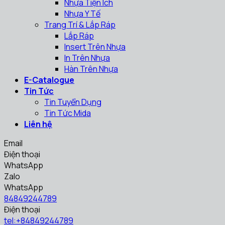
Nhựa Tiện Ích
Nhựa Y Tế
Trang Trí & Lắp Ráp
Lắp Ráp
Insert Trên Nhựa
In Trên Nhựa
Hàn Trên Nhựa
E-Catalogue
Tin Tức
Tin Tuyển Dụng
Tin Tức Mida
Liên hệ
Email
Điện thoại
WhatsApp
Zalo
WhatsApp
84849244789
Điện thoại
tel:+84849244789