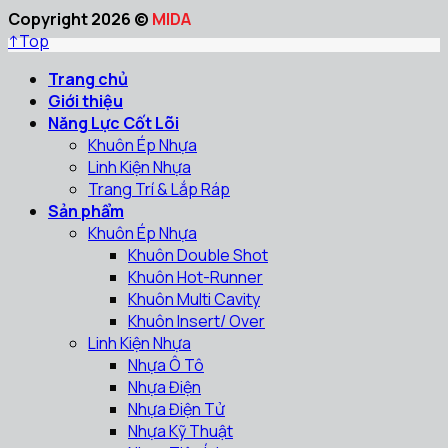
Copyright 2026 ©
MIDA
↑
Top
Trang chủ
Giới thiệu
Năng Lực Cốt Lõi
Khuôn Ép Nhựa
Linh Kiện Nhựa
Trang Trí & Lắp Ráp
Sản phẩm
Khuôn Ép Nhựa
Khuôn Double Shot
Khuôn Hot-Runner
Khuôn Multi Cavity
Khuôn Insert/ Over
Linh Kiện Nhựa
Nhựa Ô Tô
Nhựa Điện
Nhựa Điện Tử
Nhựa Kỹ Thuật