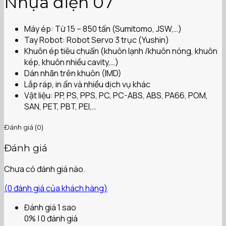
Nhựa điện 07
Máy ép: Từ 15 – 850 tấn (Sumitomo, JSW,…)
Tay Robot: Robot Servo 3 trục (Yushin)
Khuôn ép tiêu chuẩn (khuôn lạnh /khuôn nóng, khuôn
kép, khuôn nhiều cavity,…)
Dán nhãn trên khuôn (IMD)
Lắp ráp, in ấn và nhiều dịch vụ khác
Vật liệu: PP, PS, PPS, PC, PC-ABS, ABS, PA66, POM,
SAN, PET, PBT, PEI,…
Đánh giá (0)
Đánh giá
Chưa có đánh giá nào.
(
0
đánh giá của khách hàng)
Đánh giá 1 sao
0% | 0 đánh giá