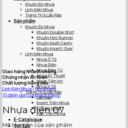
Khuôn Ép Nhựa
Linh Kiện Nhựa
Trang Trí & Lắp Ráp
Sản phẩm
Khuôn Ép Nhựa
Khuôn Double Shot
Khuôn Hot-Runner
Khuôn Multi Cavity
Khuôn Insert/ Over
Linh Kiện Nhựa
Nhựa Ô Tô
Nhựa Điện
Nhựa Điện Tử
Giao hàng Nhanh chóng
Nhựa Kỹ Thuật
Chứng nhận An toàn
Nhựa Tiện Ích
Chất lượng Hàng đầu
Nhựa Y Tế
Linh Kiện Nhựa
/
Nhựa Điện
Trang Trí & Lắp Ráp
(
0
đánh giá của khách hàng)
Lắp Ráp
Insert Trên Nhựa
Nhựa điện 07
In Trên Nhựa
Hàn Trên Nhựa
E-Catalogue
Mô tả ngắn của sản phẩm
Tin Tức