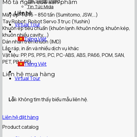
Tin Tuyển Dụng
Mô tả ngắn của sản phẩm
Tin Tức Mida
Liên hệ
Máy ép: Từ 15 – 850 tấn (Sumitomo, JSW,…)
Tay Robot: Robot Servo 3 trục (Yushin)
Virtual Tour
Khuôn ép tiêu chuẩn (khuôn lạnh /khuôn nóng, khuôn kép,
khuôn nhiều cavity,…)
Tiếng Việt
Dán nhãn trên khuôn (IMD)
Lắp ráp, in ấn và nhiều dịch vụ khác
Vật liệu: PP, PS, PPS, PC, PC-ABS, ABS, PA66, POM, SAN,
PET, PBT, PEI,…
Tiếng Việt
Liên hệ mua hàng
Virtual Tour
Lỗi:
Không tìm thấy biểu mẫu liên hệ.
Liên hệ đặt hàng
Product catalog