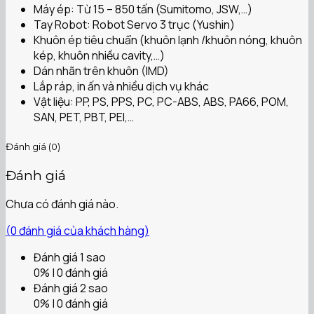
Máy ép: Từ 15 – 850 tấn (Sumitomo, JSW,…)
Tay Robot: Robot Servo 3 trục (Yushin)
Khuôn ép tiêu chuẩn (khuôn lạnh /khuôn nóng, khuôn
kép, khuôn nhiều cavity,…)
Dán nhãn trên khuôn (IMD)
Lắp ráp, in ấn và nhiều dịch vụ khác
Vật liệu: PP, PS, PPS, PC, PC-ABS, ABS, PA66, POM,
SAN, PET, PBT, PEI,…
Đánh giá (0)
Đánh giá
Chưa có đánh giá nào.
(
0
đánh giá của khách hàng)
Đánh giá 1 sao
0% | 0 đánh giá
Đánh giá 2 sao
0% | 0 đánh giá