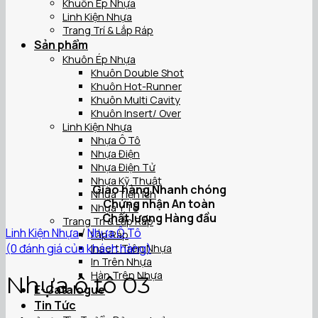
Khuôn Ép Nhựa
Linh Kiện Nhựa
Trang Trí & Lắp Ráp
Sản phẩm
Khuôn Ép Nhựa
Khuôn Double Shot
Khuôn Hot-Runner
Khuôn Multi Cavity
Khuôn Insert/ Over
Linh Kiện Nhựa
Nhựa Ô Tô
Nhựa Điện
Nhựa Điện Tử
Nhựa Kỹ Thuật
Giao hàng Nhanh chóng
Nhựa Tiện Ích
Chứng nhận An toàn
Nhựa Y Tế
Chất lượng Hàng đầu
Trang Trí & Lắp Ráp
Linh Kiện Nhựa
/
Nhựa Ô Tô
Lắp Ráp
(
0
đánh giá của khách hàng)
Insert Trên Nhựa
In Trên Nhựa
Hàn Trên Nhựa
Nhựa ô tô 03
E-Catalogue
Tin Tức