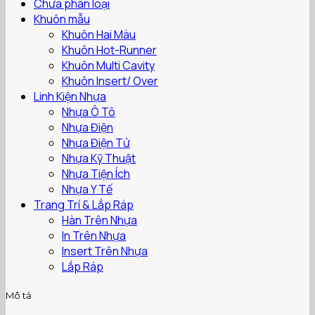
Chưa phân loại
Khuôn mẫu
Khuôn Hai Màu
Khuôn Hot-Runner
Khuôn Multi Cavity
Khuôn Insert/ Over
Linh Kiện Nhựa
Nhựa Ô Tô
Nhựa Điện
Nhựa Điện Tử
Nhựa Kỹ Thuật
Nhựa Tiện Ích
Nhựa Y Tế
Trang Trí & Lắp Ráp
Hàn Trên Nhựa
In Trên Nhựa
Insert Trên Nhựa
Lắp Ráp
Mô tả