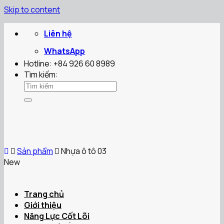
Skip to content
Liên hệ
WhatsApp
Hotline: +84 926 60 8989
Tìm kiếm:
Sản phẩm
Nhựa ô tô 03
New
Trang chủ
Giới thiệu
Năng Lực Cốt Lõi