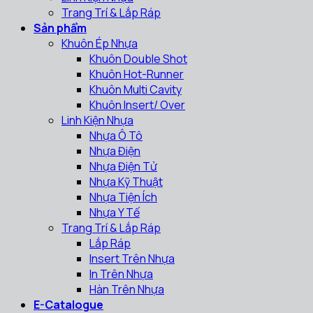
Trang Trí & Lắp Ráp
Sản phẩm
Khuôn Ép Nhựa
Khuôn Double Shot
Khuôn Hot-Runner
Khuôn Multi Cavity
Khuôn Insert/ Over
Linh Kiện Nhựa
Nhựa Ô Tô
Nhựa Điện
Nhựa Điện Tử
Nhựa Kỹ Thuật
Nhựa Tiện Ích
Nhựa Y Tế
Trang Trí & Lắp Ráp
Lắp Ráp
Insert Trên Nhựa
In Trên Nhựa
Hàn Trên Nhựa
E-Catalogue