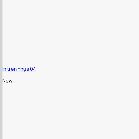
In trên nhựa 04
New