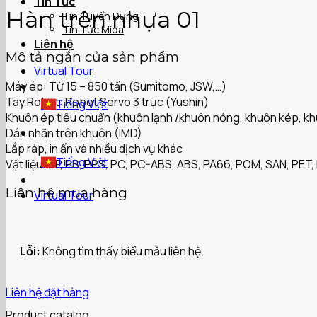
Tin Tức
Hàn trên nhựa 01
Tin Tuyển Dụng
Tin Tức Mida
Liên hệ
Mô tả ngắn của sản phẩm
Virtual Tour
Máy ép: Từ 15 – 850 tấn (Sumitomo, JSW,…)
Tay Robot: Robot Servo 3 trục (Yushin)
Tiếng Việt
Khuôn ép tiêu chuẩn (khuôn lạnh /khuôn nóng, khuôn kép, khu
Dán nhãn trên khuôn (IMD)
Lắp ráp, in ấn và nhiều dịch vụ khác
Tiếng Việt
Vật liệu: PP, PS, PPS, PC, PC-ABS, ABS, PA66, POM, SAN, PET, 
Liên hệ mua hàng
Virtual Tour
Lỗi:
Không tìm thấy biểu mẫu liên hệ.
Liên hệ đặt hàng
Product catalog