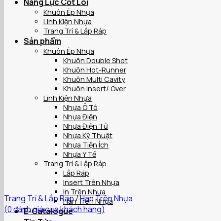
Năng Lực Cốt Lõi
Khuôn Ép Nhựa
Linh Kiện Nhựa
Trang Trí & Lắp Ráp
Sản phẩm
Khuôn Ép Nhựa
Khuôn Double Shot
Khuôn Hot-Runner
Khuôn Multi Cavity
Khuôn Insert/ Over
Linh Kiện Nhựa
Nhựa Ô Tô
Nhựa Điện
Nhựa Điện Tử
Nhựa Kỹ Thuật
Nhựa Tiện Ích
Nhựa Y Tế
Trang Trí & Lắp Ráp
Lắp Ráp
Insert Trên Nhựa
In Trên Nhựa
Trang Trí & Lắp Ráp
/
Hàn Trên Nhựa
Hàn Trên Nhựa
(
0
đánh giá của khách hàng)
E-Catalogue