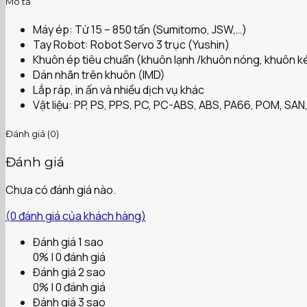
Mô tả
Máy ép: Từ 15 – 850 tấn (Sumitomo, JSW,…)
Tay Robot: Robot Servo 3 trục (Yushin)
Khuôn ép tiêu chuẩn (khuôn lạnh /khuôn nóng, khuôn ké
Dán nhãn trên khuôn (IMD)
Lắp ráp, in ấn và nhiều dịch vụ khác
Vật liệu: PP, PS, PPS, PC, PC-ABS, ABS, PA66, POM, SAN,
Đánh giá (0)
Đánh giá
Chưa có đánh giá nào.
(
0
đánh giá của khách hàng)
Đánh giá 1 sao
0% | 0 đánh giá
Đánh giá 2 sao
0% | 0 đánh giá
Đánh giá 3 sao