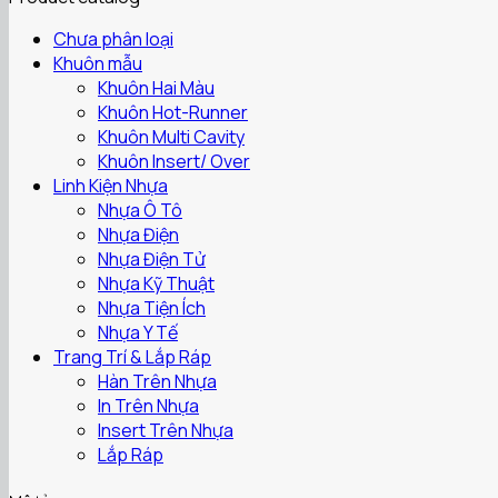
Chưa phân loại
Khuôn mẫu
Khuôn Hai Màu
Khuôn Hot-Runner
Khuôn Multi Cavity
Khuôn Insert/ Over
Linh Kiện Nhựa
Nhựa Ô Tô
Nhựa Điện
Nhựa Điện Tử
Nhựa Kỹ Thuật
Nhựa Tiện Ích
Nhựa Y Tế
Trang Trí & Lắp Ráp
Hàn Trên Nhựa
In Trên Nhựa
Insert Trên Nhựa
Lắp Ráp