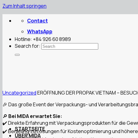
Zum Inhalt springen
Contact
WhatsApp
Hotline: +84 926 60 8989
Search for:
Uncategorized
ERÖFFNUNG DER PROPAK VIETNAM – BESUCH
🎉 Das große Event der Verpackungs- und Verarbeitungsbranc
🔎
Bei MIDA erwartet Sie:
✔️ Direkte Erfahrung mit Verpackungsprodukten für die Gew
STARTSEITE
✔️ Beratung zu Lösungen für Kostenoptimierung und höhere
ÜBER MIDA