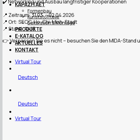
✔️ Networking und Ausbau langfristiger Kooperationen
KAPAZITAET
Formenbau
📍 Zeitraum: 31.03. – 02.04.2026
Kunststoffteile
📍 Ort: SECC, Ho-Chi-Minh-Stadt
Dekoration & Montage
📍 Stand: AN13
PRODUKTE
E-KATALOG
👉 Verpassen Sie es nicht – besuchen Sie den MIDA-Stand 
AKTUELLES
KONTAKT
Virtual Tour
Deutsch
Deutsch
Virtual Tour