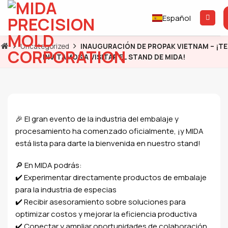
Saltar
al
Español
contenido
Uncategorized
INAUGURACIÓN DE PROPAK VIETNAM – ¡TE
INVITAMOS A VISITAR EL STAND DE MIDA!
🎉 El gran evento de la industria del embalaje y
procesamiento ha comenzado oficialmente, ¡y MIDA
está lista para darte la bienvenida en nuestro stand!
🔎 En MIDA podrás:
✔️ Experimentar directamente productos de embalaje
para la industria de especias
✔️ Recibir asesoramiento sobre soluciones para
optimizar costos y mejorar la eficiencia productiva
✔️ Conectar y ampliar oportunidades de colaboración