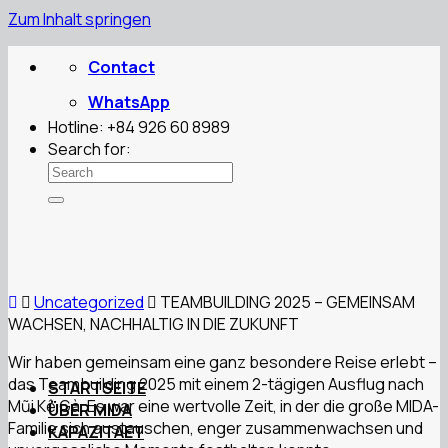
Zum Inhalt springen
Contact
WhatsApp
Hotline: +84 926 60 8989
Search for:
Uncategorized
TEAMBUILDING 2025 – GEMEINSAM
WACHSEN, NACHHALTIG IN DIE ZUKUNFT
Wir haben gemeinsam eine ganz besondere Reise erlebt –
das Teambuilding 2025 mit einem 2-tägigen Ausflug nach
STARTSEITE
Mũi Kê Gà. Es war eine wertvolle Zeit, in der die große MIDA-
ÜBER MIDA
Familie sich austauschen, enger zusammenwachsen und
KAPAZITAET