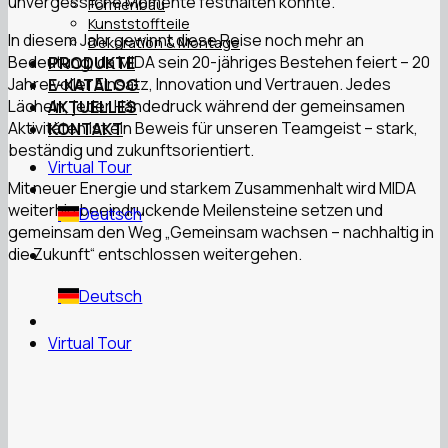
unvergessliche Momente festhalten konnte.
Formenbau
Kunststoffteile
In diesem Jahr gewinnt diese Reise noch mehr an
Dekoration & Montage
Bedeutung, da MIDA sein 20-jähriges Bestehen feiert – 20
PRODUKTE
Jahre voller Einsatz, Innovation und Vertrauen. Jedes
E-KATALOG
Lächeln, jeder Händedruck während der gemeinsamen
AKTUELLES
Aktivitäten ist ein Beweis für unseren Teamgeist – stark,
KONTAKT
beständig und zukunftsorientiert.
Virtual Tour
Mit neuer Energie und starkem Zusammenhalt wird MIDA
weiterhin beeindruckende Meilensteine setzen und
Deutsch
gemeinsam den Weg „Gemeinsam wachsen – nachhaltig in
die Zukunft“ entschlossen weitergehen.
Deutsch
Virtual Tour