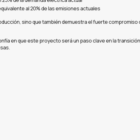
l 23% de la demanda eléctrica actual
quivalente al 20% de las emisiones actuales
roducción, sino que también demuestra el fuerte compromiso d
onfía en que este proyecto será un paso clave en la transici
esas.