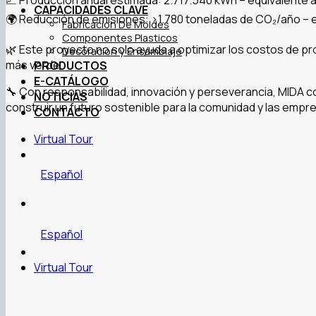
📈 Producción anual estimada: 2.717.540 kWh – equivalente a
CAPACIDADES CLAVE
🌍 Reducción de emisiones: >1.780 toneladas de CO₂/año – e
Fabricacion De Moldes
Componentes Plasticos
🌿 Este proyecto no solo ayuda a optimizar los costos de p
Decoracion y Ensamblaje
más verde.
PRODUCTOS
E-CATÁLOGO
🔧 Con responsabilidad, innovación y perseverancia, MIDA c
NOTICIAS
construir un futuro sostenible para la comunidad y las empr
CONTACTO
Virtual Tour
Español
Español
Virtual Tour