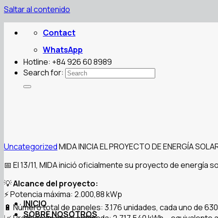
Saltar al contenido
Contact
WhatsApp
Hotline: +84 926 60 8989
Search for:
Uncategorized
MIDA INICIA EL PROYECTO DE ENERGÍA SOL
📅 El 13/11, MIDA inició oficialmente su proyecto de energía
💡
Alcance del proyecto:
⚡ Potencia máxima: 2.000,88 kWp
INICIO
🔋 Número total de paneles: 3.176 unidades, cada uno de 63
SOBRE NOSOTROS