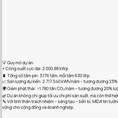
💡 Quy mô dự án:
⚡ Công suất cực đại: 2.000,88 kWp
🔋 Tổng số tấm pin: 3.176 tấm, mỗi tấm 630 Wp
📈 Sản lượng dự kiến: 2.717.540 kWh/năm – tương đương 23% n
🌍 Giảm phát thải: >1.780 tấn CO₂/năm – tương đương 20% lượ
🌿 Dự án không chỉ giúp tối ưu chi phí sản xuất, mà còn thể h
🔧 Với tinh thần trách nhiệm – sáng tạo – bền bỉ, MIDA tin tư
vững cho cộng đồng và doanh nghiệp.