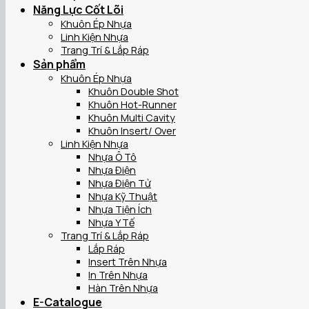
Năng Lực Cốt Lõi
Khuôn Ép Nhựa
Linh Kiện Nhựa
Trang Trí & Lắp Ráp
Sản phẩm
Khuôn Ép Nhựa
Khuôn Double Shot
Khuôn Hot-Runner
Khuôn Multi Cavity
Khuôn Insert/ Over
Linh Kiện Nhựa
Nhựa Ô Tô
Nhựa Điện
Nhựa Điện Tử
Nhựa Kỹ Thuật
Nhựa Tiện Ích
Nhựa Y Tế
Trang Trí & Lắp Ráp
Lắp Ráp
Insert Trên Nhựa
In Trên Nhựa
Hàn Trên Nhựa
E-Catalogue