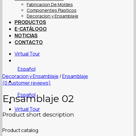
Fabricacion De Moldes
Componentes Plasticos
Decoracion y Ensamblaje
PRODUCTOS
E-CATÁLOGO
NOTICIAS
CONTACTO
Virtual Tour
Español
Decoracion y Ensamblaje
/
Ensamblaje
(
0
customer reviews)
Español
Ensamblaje 02
Virtual Tour
Product short description
Product catalog