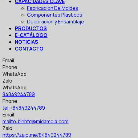
CAPACIDADES CLAVE
Fabricacion De Moldes
Componentes Plasticos
Decoracion y Ensamblaje
PRODUCTOS
E-CATÁLOGO
NOTICIAS
CONTACTO
Email
Phone
WhatsApp
Zalo
WhatsApp
84849244789
Phone
tel:+84849244789
Email
mailto:binhtq@midamold.com
Zalo
https://zalo.me/84849244789