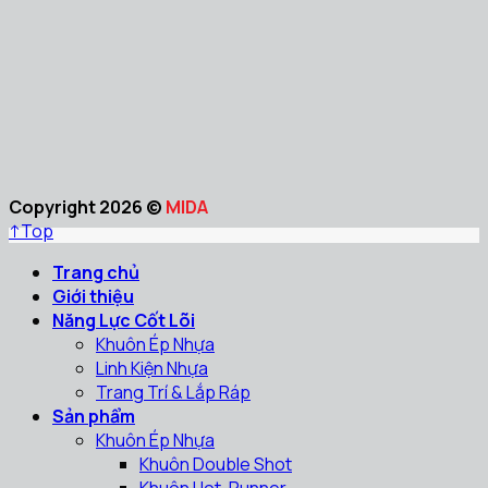
Copyright 2026 ©
MIDA
↑
Top
Trang chủ
Giới thiệu
Năng Lực Cốt Lõi
Khuôn Ép Nhựa
Linh Kiện Nhựa
Trang Trí & Lắp Ráp
Sản phẩm
Khuôn Ép Nhựa
Khuôn Double Shot
Khuôn Hot-Runner