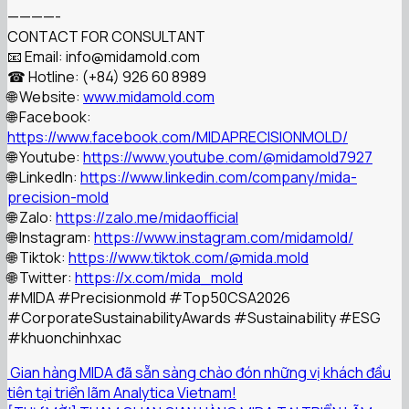
————-
CONTACT FOR CONSULTANT
📧 Email: info@midamold.com
☎ Hotline: (+84) 926 60 8989
🌐 Website:
www.midamold.com
🌐 Facebook:
https://www.facebook.com/MIDAPRECISIONMOLD/
🌐 Youtube:
https://www.youtube.com/@midamold7927
🌐 LinkedIn:
https://www.linkedin.com/company/mida-
precision-mold
🌐 Zalo:
https://zalo.me/midaofficial
🌐 Instagram:
https://www.instagram.com/midamold/
🌐 Tiktok:
https://www.tiktok.com/@mida.mold
🌐 Twitter:
https://x.com/mida_mold
#MIDA
#Precisionmold
#Top50CSA2026
#CorporateSustainabilityAwards
#Sustainability
#ESG
#khuonchinhxac
️ Gian hàng MIDA đã sẵn sàng chào đón những vị khách đầu
tiên tại triển lãm Analytica Vietnam!