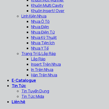
Khuôn Multi Cavity
Khuôn Insert/ Over
Linh Kiện Nhựa
Nhựa Ô Tô
Nhựa Điện
Nhựa Điện Tử
Nhựa Kỹ Thuật
Nhựa Tiện Ích
Nhựa Y Tế
Trang Trí & Lắp Ráp
Lắp Ráp
Insert Trên Nhựa
In Trên Nhựa
Hàn Trên Nhựa
E-Catalogue
Tin Tức
Tin Tuyển Dụng
Tin Tức Mida
Liên hệ