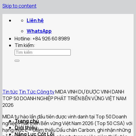
Skip to content
Liên hệ
WhatsApp
Hotline: +84 926 60 8989
Tìm kiếm:
Tin tức
Tin Tức Công ty
MIDA VINH DỰ ĐƯỢC VINH DANH
TOP 50 DOANH NGHIỆP PHÁT TRIỂN BỀN VỮNG VIỆT NAM
2026
MIDA tự hào lần đầu tiên được vinh danh tại Top 50 Doanh
Trang chủ
nghiệp Phát triển Bền vững Việt Nam 2026 (Top 50 CSA) với
Giới thiệu
hạng mục E – Giảm thiểu Dấu chân Carbon, ghi nhận những
Năng Lực Cốt Lõi