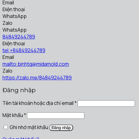
Email
Điện thoại
WhatsApp
Zalo
WhatsApp
84849244789
Điện thoại
tel:+84849244789
Email
mailto:binhtq@midamold.com
Zalo
https://zalo.me/84849244789
Đăng nhập
Tên tài khoản hoặc địa chỉ email
*
Mật khẩu
*
Ghi nhớ mật khẩu
Đăng nhập