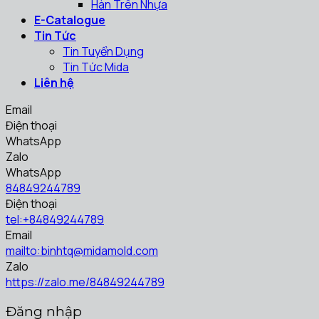
Hàn Trên Nhựa
E-Catalogue
Tin Tức
Tin Tuyển Dụng
Tin Tức Mida
Liên hệ
Email
Điện thoại
WhatsApp
Zalo
WhatsApp
84849244789
Điện thoại
tel:+84849244789
Email
mailto:binhtq@midamold.com
Zalo
https://zalo.me/84849244789
Đăng nhập