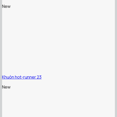
New
Khuôn hot-runner 23
New