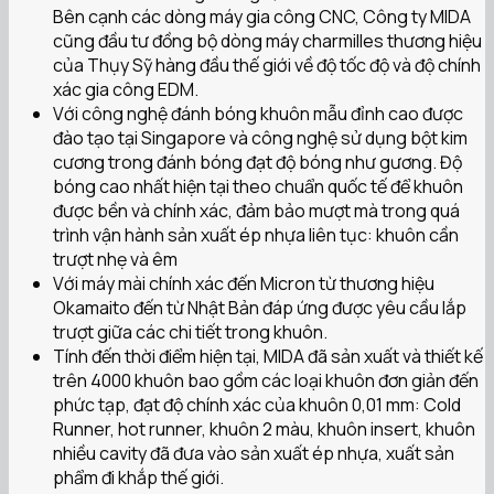
Bên cạnh các dòng máy gia công CNC, Công ty MIDA
cũng đầu tư đồng bộ dòng máy charmilles thương hiệu
của Thụy Sỹ hàng đầu thế giới về độ tốc độ và độ chính
xác gia công EDM.
Với công nghệ đánh bóng khuôn mẫu đỉnh cao được
đào tạo tại Singapore và công nghệ sử dụng bột kim
cương trong đánh bóng đạt độ bóng như gương. Độ
bóng cao nhất hiện tại theo chuẩn quốc tế để khuôn
được bền và chính xác, đảm bảo mượt mà trong quá
trình vận hành sản xuất ép nhựa liên tục: khuôn cần
trượt nhẹ và êm
Với máy mài chính xác đến Micron từ thương hiệu
Okamaito đến từ Nhật Bản đáp ứng được yêu cầu lắp
trượt giữa các chi tiết trong khuôn.
Tính đến thời điểm hiện tại, MIDA đã sản xuất và thiết kế
trên 4000 khuôn bao gồm các loại khuôn đơn giản đến
phức tạp, đạt độ chính xác của khuôn 0,01 mm: Cold
Runner, hot runner, khuôn 2 màu, khuôn insert, khuôn
nhiều cavity đã đưa vào sản xuất ép nhựa, xuất sản
phẩm đi khắp thế giới.