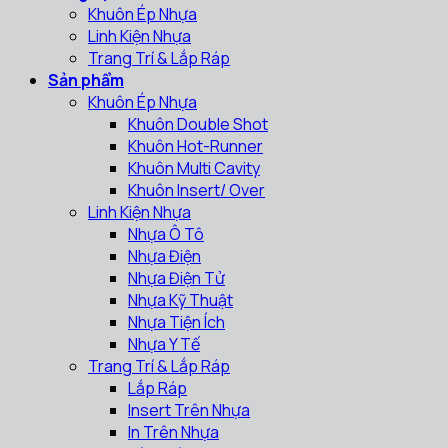
Khuôn Ép Nhựa
Linh Kiện Nhựa
Trang Trí & Lắp Ráp
Sản phẩm
Khuôn Ép Nhựa
Khuôn Double Shot
Khuôn Hot-Runner
Khuôn Multi Cavity
Khuôn Insert/ Over
Linh Kiện Nhựa
Nhựa Ô Tô
Nhựa Điện
Nhựa Điện Tử
Nhựa Kỹ Thuật
Nhựa Tiện Ích
Nhựa Y Tế
Trang Trí & Lắp Ráp
Lắp Ráp
Insert Trên Nhựa
In Trên Nhựa