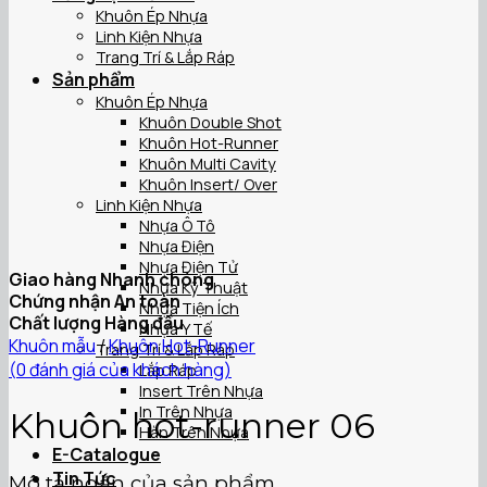
Khuôn Ép Nhựa
Linh Kiện Nhựa
Trang Trí & Lắp Ráp
Sản phẩm
Khuôn Ép Nhựa
Khuôn Double Shot
Khuôn Hot-Runner
Khuôn Multi Cavity
Khuôn Insert/ Over
Linh Kiện Nhựa
Nhựa Ô Tô
Nhựa Điện
Nhựa Điện Tử
Giao hàng Nhanh chóng
Nhựa Kỹ Thuật
Chứng nhận An toàn
Nhựa Tiện Ích
Chất lượng Hàng đầu
Nhựa Y Tế
Khuôn mẫu
/
Khuôn Hot-Runner
Trang Trí & Lắp Ráp
(
0
đánh giá của khách hàng)
Lắp Ráp
Insert Trên Nhựa
In Trên Nhựa
Khuôn hot-runner 06
Hàn Trên Nhựa
E-Catalogue
Tin Tức
Mô tả ngắn của sản phẩm