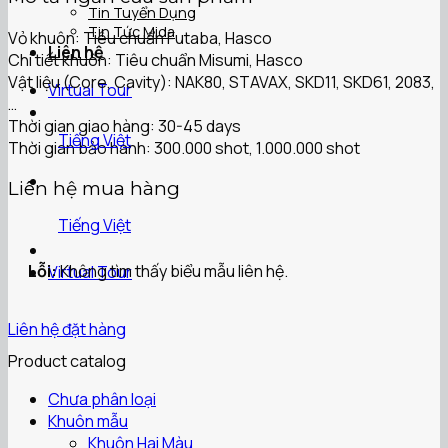
Tin Tuyển Dụng
Tin Tức Mida
Vỏ khuôn: Tiêu chuẩn Futaba, Hasco
Liên hệ
Chi tiết khuôn: Tiêu chuẩn Misumi, Hasco
Vật liệu (Core, Cavity): NAK80, STAVAX, SKD11, SKD61, 2083,
Virtual Tour
…
Thời gian giao hàng: 30-45 days
Tiếng Việt
Thời gian bảo hành: 300.000 shot, 1.000.000 shot
Liên hệ mua hàng
Tiếng Việt
Lỗi:
Không tìm thấy biểu mẫu liên hệ.
Virtual Tour
Liên hệ đặt hàng
Product catalog
Chưa phân loại
Khuôn mẫu
Khuôn Hai Màu