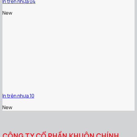
In trên nhựa 04
New
In trên nhựa 10
New
CÔNG TY CỔ PHẦN KHUÔN CHÍNH