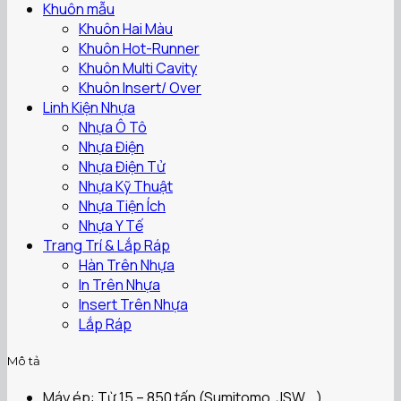
Khuôn mẫu
Khuôn Hai Màu
Khuôn Hot-Runner
Khuôn Multi Cavity
Khuôn Insert/ Over
Linh Kiện Nhựa
Nhựa Ô Tô
Nhựa Điện
Nhựa Điện Tử
Nhựa Kỹ Thuật
Nhựa Tiện Ích
Nhựa Y Tế
Trang Trí & Lắp Ráp
Hàn Trên Nhựa
In Trên Nhựa
Insert Trên Nhựa
Lắp Ráp
Mô tả
Máy ép: Từ 15 – 850 tấn (Sumitomo, JSW,…)