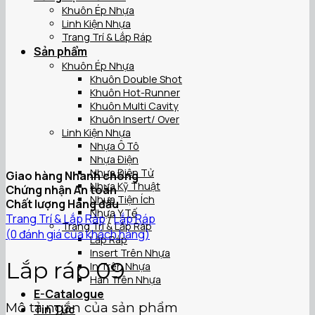
Khuôn Ép Nhựa
Linh Kiện Nhựa
Trang Trí & Lắp Ráp
Sản phẩm
Khuôn Ép Nhựa
Khuôn Double Shot
Khuôn Hot-Runner
Khuôn Multi Cavity
Khuôn Insert/ Over
Linh Kiện Nhựa
Nhựa Ô Tô
Nhựa Điện
Nhựa Điện Tử
Giao hàng Nhanh chóng
Nhựa Kỹ Thuật
Chứng nhận An toàn
Nhựa Tiện Ích
Chất lượng Hàng đầu
Nhựa Y Tế
Trang Trí & Lắp Ráp
/
Lắp Ráp
Trang Trí & Lắp Ráp
(
0
đánh giá của khách hàng)
Lắp Ráp
Insert Trên Nhựa
Lắp ráp 09
In Trên Nhựa
Hàn Trên Nhựa
E-Catalogue
Mô tả ngắn của sản phẩm
Tin Tức