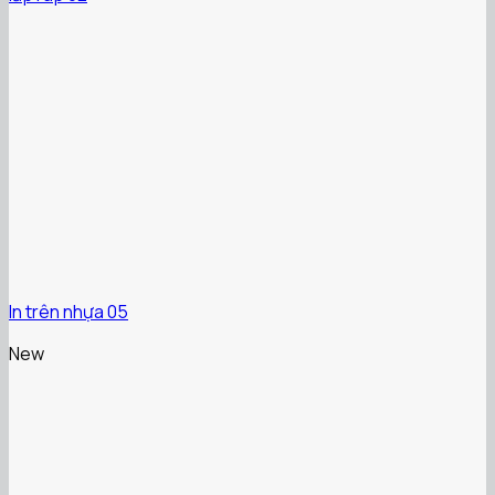
In trên nhựa 05
New