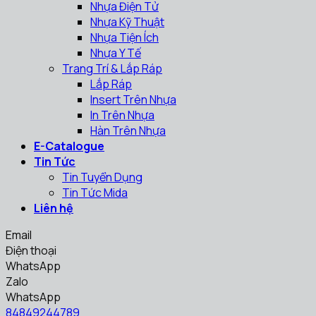
Nhựa Điện Tử
Nhựa Kỹ Thuật
Nhựa Tiện Ích
Nhựa Y Tế
Trang Trí & Lắp Ráp
Lắp Ráp
Insert Trên Nhựa
In Trên Nhựa
Hàn Trên Nhựa
E-Catalogue
Tin Tức
Tin Tuyển Dụng
Tin Tức Mida
Liên hệ
Email
Điện thoại
WhatsApp
Zalo
WhatsApp
84849244789