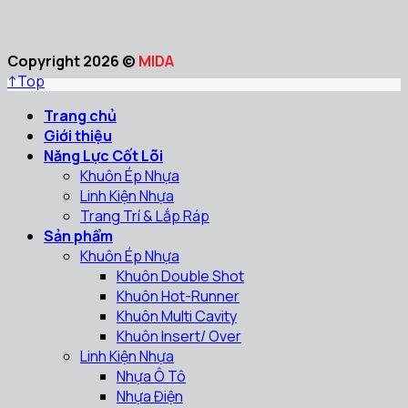
Copyright 2026 ©
MIDA
↑
Top
Trang chủ
Giới thiệu
Năng Lực Cốt Lõi
Khuôn Ép Nhựa
Linh Kiện Nhựa
Trang Trí & Lắp Ráp
Sản phẩm
Khuôn Ép Nhựa
Khuôn Double Shot
Khuôn Hot-Runner
Khuôn Multi Cavity
Khuôn Insert/ Over
Linh Kiện Nhựa
Nhựa Ô Tô
Nhựa Điện