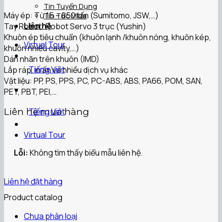
Tin Tuyển Dụng
Máy ép: Từ 15 – 850 tấn (Sumitomo, JSW,…)
Tin Tức Mida
Liên hệ
Tay Robot: Robot Servo 3 trục (Yushin)
Khuôn ép tiêu chuẩn (khuôn lạnh /khuôn nóng, khuôn kép,
Virtual Tour
khuôn nhiều cavity,…)
Dán nhãn trên khuôn (IMD)
Tiếng Việt
Lắp ráp, in ấn và nhiều dịch vụ khác
Vật liệu: PP, PS, PPS, PC, PC-ABS, ABS, PA66, POM, SAN,
PET, PBT, PEI,…
Tiếng Việt
Liên hệ mua hàng
Virtual Tour
Lỗi:
Không tìm thấy biểu mẫu liên hệ.
Liên hệ đặt hàng
Product catalog
Chưa phân loại