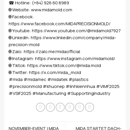
☎ Hotline: (+84) 926 60 8989
🌐 Website:
www.midamold.com
🌐 Facebook:
https://www.facebook.com/MIDAPRECISIONMOLD/
🌐 Youtube:
https://www.youtube.com/@midamold7927
🌐 LinkedIn:
https://www.linkedin.com/company/mida-
precision-mold
🌐 Zalo:
https://zalo.me/midaofficial
🌐 Instagram:
https://www.instagram.com/midamold/
🌐 Tiktok:
https://www.tiktok.com/@mida.mold
🌐 Twitter:
https://x.com/mida_mold
#mida
#midamec
#midatek
#plastics
#precisionmold
#khuonep
#linhkiennhua
#VIMF2025
#VSIF2025
#Manufacturing
#SupportingIndustry
NOVEMBER-EVENT | MIDA
MIDA STARTET DACH-