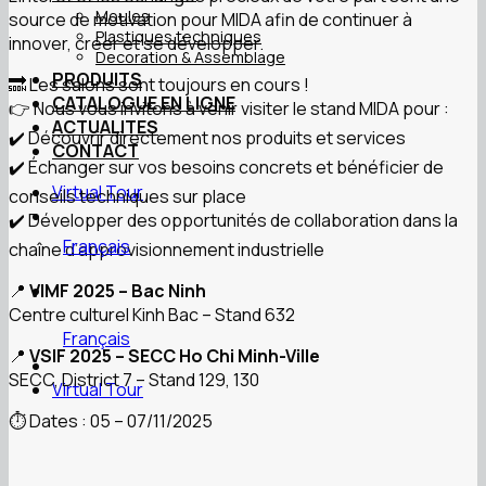
Moules
source de motivation pour MIDA afin de continuer à
Plastiques techniques
innover, créer et se développer.
Decoration & Assemblage
PRODUITS
🔜 Les salons sont toujours en cours !
CATALOGUE EN LIGNE
👉 Nous vous invitons à venir visiter le stand MIDA pour :
ACTUALITES
✔️ Découvrir directement nos produits et services
CONTACT
✔️ Échanger sur vos besoins concrets et bénéficier de
Virtual Tour
conseils techniques sur place
✔️ Développer des opportunités de collaboration dans la
Français
chaîne d’approvisionnement industrielle
📍
VIMF 2025 – Bac Ninh
Centre culturel Kinh Bac – Stand 632
Français
📍
VSIF 2025 – SECC Ho Chi Minh-Ville
SECC, District 7 – Stand 129, 130
Virtual Tour
⏱ Dates : 05 – 07/11/2025