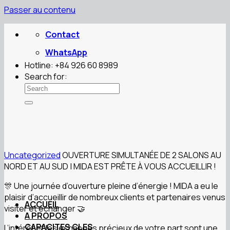
Passer au contenu
Contact
WhatsApp
Hotline: +84 926 60 8989
Search for:
Uncategorized
OUVERTURE SIMULTANÉE DE 2 SALONS AU
NORD ET AU SUD | MIDA EST PRÊTE À VOUS ACCUEILLIR !
🎊 Une journée d’ouverture pleine d’énergie ! MIDA a eu le
plaisir d’accueillir de nombreux clients et partenaires venus
ACCUEIL
visiter et échanger 🤝
A PROPOS
CAPACITES CLES
L’intérêt et les échanges précieux de votre part sont une