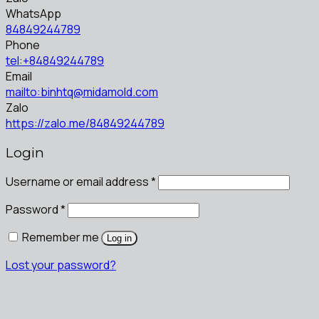
WhatsApp
84849244789
Phone
tel:+84849244789
Email
mailto:binhtq@midamold.com
Zalo
https://zalo.me/84849244789
Login
Username or email address
*
Password
*
Remember me
Log in
Lost your password?