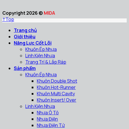
Copyright 2026 ©
MIDA
↑
Top
Trang chủ
Giới thiệu
Năng Lực Cốt Lõi
Khuôn Ép Nhựa
Linh Kiện Nhựa
Trang Trí & Lắp Ráp
Sản phẩm
Khuôn Ép Nhựa
Khuôn Double Shot
Khuôn Hot-Runner
Khuôn Multi Cavity
Khuôn Insert/ Over
Linh Kiện Nhựa
Nhựa Ô Tô
Nhựa Điện
Nhựa Điện Tử