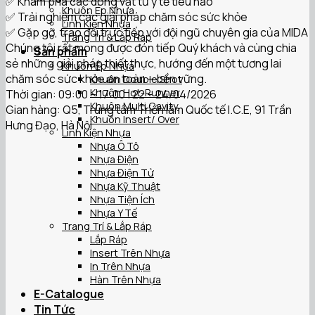
✅ Khám phá các dòng vật tư y tế tiêu hao
Khuôn Ép Nhựa
✅ Trải nghiệm các giải pháp chăm sóc sức khỏe
Linh Kiện Nhựa
✅ Gặp gỡ, trao đổi trực tiếp với đội ngũ chuyên gia của MIDA
Trang Trí & Lắp Ráp
Chúng tôi rất mong được đón tiếp Quý khách và cùng chia
Sản phẩm
sẻ những giải pháp thiết thực, hướng đến một tương lai
Khuôn Ép Nhựa
chăm sóc sức khỏe an toàn – bền vững.
Khuôn Double Shot
Khuôn Hot-Runner
Thời gian: 09:00 – 17:00 | 22 – 24/04/2026
Khuôn Multi Cavity
Gian hàng: Q5, Trung tâm Triển lãm Quốc tế I.C.E, 91 Trần
Khuôn Insert/ Over
Hưng Đạo, Hà Nội
Linh Kiện Nhựa
Nhựa Ô Tô
Nhựa Điện
Nhựa Điện Tử
Nhựa Kỹ Thuật
Nhựa Tiện Ích
Nhựa Y Tế
Trang Trí & Lắp Ráp
Lắp Ráp
Insert Trên Nhựa
In Trên Nhựa
Hàn Trên Nhựa
E-Catalogue
Tin Tức