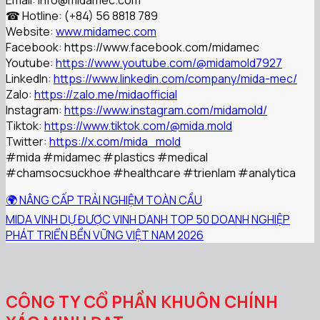
Email: info@midamec.com
☎ Hotline: (+84) 56 8818 789
Website:
www.midamec.com
Facebook:
https://www.facebook.com/midamec
Youtube:
https://www.youtube.com/@midamold7927
LinkedIn:
https://www.linkedin.com/company/mida-mec/
Zalo:
https://zalo.me/midaofficial
Instagram:
https://www.instagram.com/midamold/
Tiktok:
https://www.tiktok.com/@mida.mold
Twitter:
https://x.com/mida_mold
#mida
#midamec
#plastics
#medical
#chamsocsuckhoe
#healthcare
#trienlam
#analytica
🌍 NÂNG CẤP TRẢI NGHIỆM TOÀN CẦU
MIDA VINH DỰ ĐƯỢC VINH DANH TOP 50 DOANH NGHIỆP
PHÁT TRIỂN BỀN VỮNG VIỆT NAM 2026
CÔNG TY CỔ PHẦN KHUÔN CHÍNH