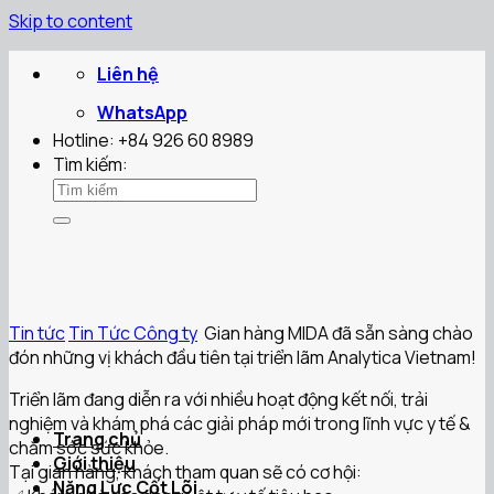
Skip to content
Liên hệ
WhatsApp
Hotline: +84 926 60 8989
Tìm kiếm:
Tin tức
Tin Tức Công ty
️ Gian hàng MIDA đã sẵn sàng chào
đón những vị khách đầu tiên tại triển lãm Analytica Vietnam!
Triển lãm đang diễn ra với nhiều hoạt động kết nối, trải
nghiệm và khám phá các giải pháp mới trong lĩnh vực y tế &
Trang chủ
chăm sóc sức khỏe.
Giới thiệu
Tại gian hàng, khách tham quan sẽ có cơ hội:
Năng Lực Cốt Lõi