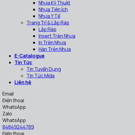
Nhựa Kỹ Thuật
Nhựa Tiện Ích
Nhựa Y Tế
Trang Trí & Lắp Ráp
Lắp Ráp
Insert Trên Nhựa
In Trên Nhựa
Hàn Trên Nhựa
E-Catalogue
Tin Tức
Tin Tuyển Dụng
Tin Tức Mida
Liên hệ
Email
Điện thoại
WhatsApp
Zalo
WhatsApp
84849244789
Điện thoại