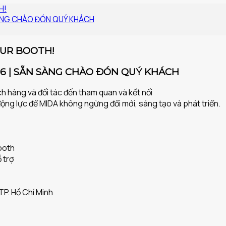
H!
SÀNG CHÀO ĐÓN QUÝ KHÁCH
OUR BOOTH!
26 | SẴN SÀNG CHÀO ĐÓN QUÝ KHÁCH
h hàng và đối tác đến tham quan và kết nối
ộng lực để MIDA không ngừng đổi mới, sáng tạo và phát triển.
booth
 trợ
TP. Hồ Chí Minh