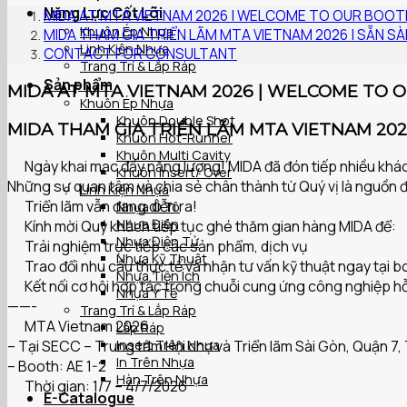
Năng Lực Cốt Lõi
MIDA AT MTA VIETNAM 2026 | WELCOME TO OUR BOOT
Khuôn Ép Nhựa
MIDA THAM GIA TRIỂN LÃM MTA VIETNAM 2026 | SẴN 
Linh Kiện Nhựa
CONTACT FOR CONSULTANT
Trang Trí & Lắp Ráp
Sản phẩm
MIDA AT MTA VIETNAM 2026 | WELCOME TO 
Khuôn Ép Nhựa
Khuôn Double Shot
MIDA THAM GIA TRIỂN LÃM MTA VIETNAM 20
Khuôn Hot-Runner
Khuôn Multi Cavity
Ngày khai mạc đầy năng lượng! MIDA đã đón tiếp nhiều khác
Khuôn Insert/ Over
Những sự quan tâm và chia sẻ chân thành từ Quý vị là nguồn đ
Linh Kiện Nhựa
Triển lãm vẫn đang diễn ra!
Nhựa Ô Tô
Nhựa Điện
Kính mời Quý khách tiếp tục ghé thăm gian hàng MIDA để:
Nhựa Điện Tử
Trải nghiệm trực tiếp các sản phẩm, dịch vụ
Nhựa Kỹ Thuật
Trao đổi nhu cầu thực tế và nhận tư vấn kỹ thuật ngay tại 
Nhựa Tiện Ích
Kết nối cơ hội hợp tác trong chuỗi cung ứng công nghiệp hỗ
Nhựa Y Tế
——-
Trang Trí & Lắp Ráp
MTA Vietnam 2026
Lắp Ráp
Insert Trên Nhựa
– Tại SECC – Trung tâm Hội chợ và Triển lãm Sài Gòn, Quận 7, 
In Trên Nhựa
– Booth: AE 1-2
Hàn Trên Nhựa
Thời gian: 1/7 – 4/7/2026
E-Catalogue